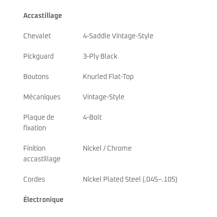
Accastillage
Chevalet
4-Saddle Vintage-Style
Pickguard
3-Ply Black
Boutons
Knurled Flat-Top
Mécaniques
Vintage-Style
Plaque de
4-Bolt
fixation
Finition
Nickel / Chrome
accastillage
Cordes
Nickel Plated Steel (.045–.105)
Électronique