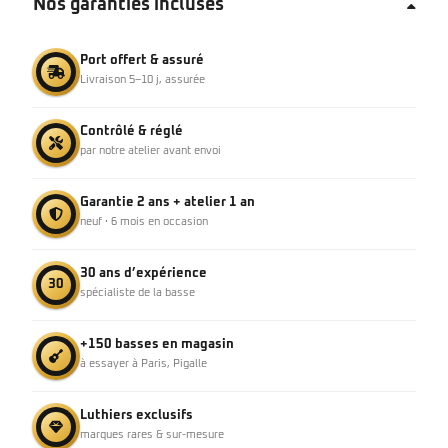
Nos garanties incluses
Port offert & assuré
Livraison 5–10 j, assurée
Contrôlé & réglé
par notre atelier avant envoi
Garantie 2 ans + atelier 1 an
neuf · 6 mois en occasion
30 ans d’expérience
30
spécialiste de la basse
+150 basses en magasin
à essayer à Paris, Pigalle
Luthiers exclusifs
marques rares & sur-mesure