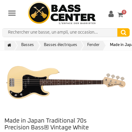
0
Menu
Basses
Basses électriques
Fender
Made in Jap
Made in Japan Traditional 70s
Precision Bass® Vintage White