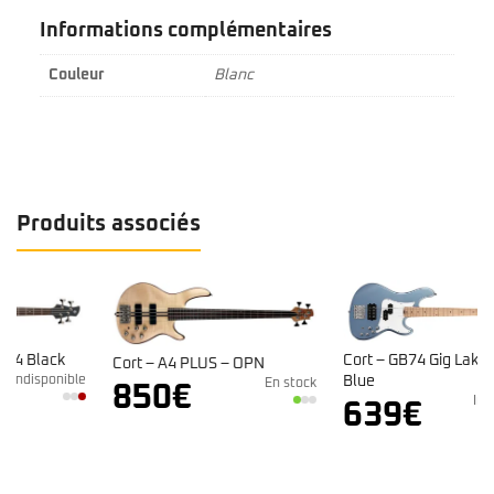
Informations complémentaires
Couleur
Blanc
Produits associés
Cort – GB74 Gig Lake Placid
Cort – A4 PLUS – OPN
e
Blue
En stock
850
€
Indisponible
639
€