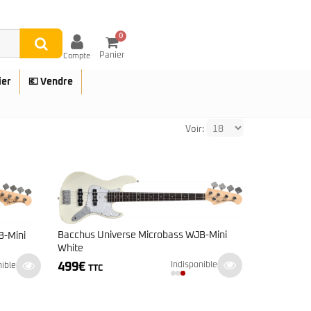
0
Panier
Compte
ier
💶 Vendre
Voir:
UES
Bacchus Universe Microbass WJB-Mini
B-Mini
White
499
€
Indisponible
nible
TTC