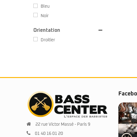
Bleu
Noir
Orientation
Droitier
Faceb
22 rue Victor Massé - Paris 9
01 40 16 01 20