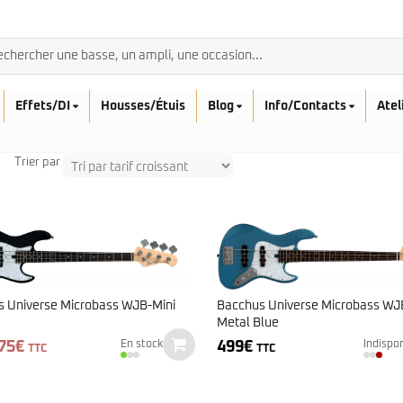
Effets/DI
Housses/Étuis
Blog
Info/Contacts
Atel
Trier par
BASSES ACOUSTIQ
Breedlove
Rickenbacker
Fender
Sadowsky
 Universe Microbass WJB-Mini
Bacchus Universe Microbass WJ
Furch
Metal Blue
Sandberg
Guild
e
Le
75
€
499
€
Sigma
En stock
Indispo
Squier
TTC
TTC
ix
prix
Takamine
itial
actuel
Affinity
ait :
est :
Serie Mini
99€.
375€.