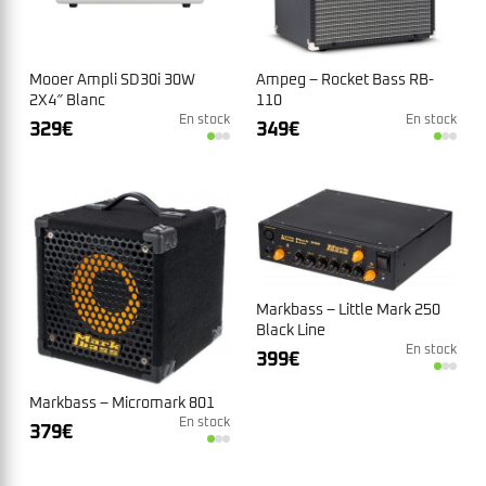
Mooer Ampli SD30i 30W
Ampeg – Rocket Bass RB-
2X4″ Blanc
110
En stock
En stock
329
€
349
€
Markbass – Little Mark 250
Black Line
En stock
399
€
Markbass – Micromark 801
En stock
379
€