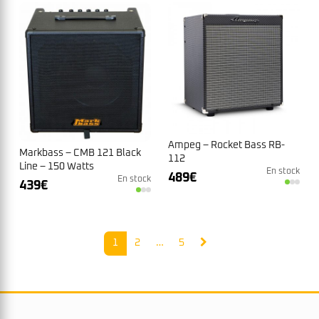
Ampeg – Rocket Bass RB-
Markbass – CMB 121 Black
112
Line – 150 Watts
En stock
489
€
En stock
439
€
1
2
…
5