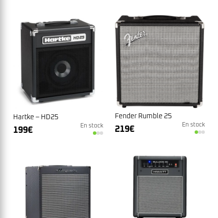
Fender Rumble 25
Hartke – HD25
En stock
En stock
219
€
199
€