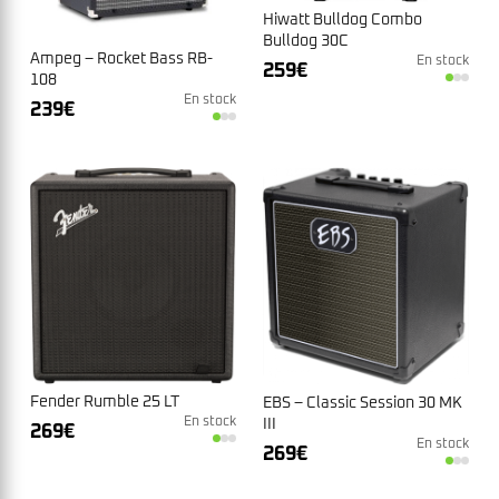
Hiwatt Bulldog Combo
Bulldog 30C
Ampeg – Rocket Bass RB-
En stock
259
€
108
En stock
239
€
Fender Rumble 25 LT
EBS – Classic Session 30 MK
En stock
III
269
€
En stock
269
€