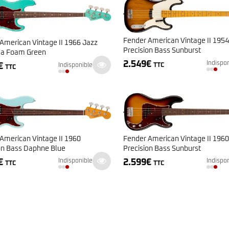
Classic Vibe Jazz Bass
Classic Vibe Precision
Classic Vibe Jaguar
Classic Vibe Mustang
Fender American Vintage II 1954
American Vintage II 1966 Jazz
BASSES UKULÉLÉS
Classic Vibe Telecaster
Precision Bass Sunburst
ea Foam Green
Paranormal
Cordoba
2.549
€
Indispo
€
Indisponible
TTC
TTC
Sterling by Music Man
Fender
Kala
Série Stingray Short Scale
Ortega
Serie Stingray Ray2 Intro Series
Serie Stingray Ray4/5
Serie Stingray Ray24/25
Serie Stingray Ray34/35
American Vintage II 1960
Fender American Vintage II 1960
Warwick / Rockbass
on Bass Daphne Blue
Precision Bass Sunburst
Yamaha
€
2.599
€
Indisponible
Indispo
TTC
TTC
Serie BB
Serie TRB
Serie TRBX
Signature