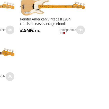
Fender American Vintage II 1954
Precision Bass Vintage Blond
2.549
€
nible
Indisponible
TTC
nible