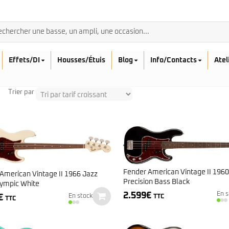
Effets/DI
Housses/Étuis
Blog
Info/Contacts
Atel
Trier par
BASSES ACOUSTIQ
Breedlove
Rickenbacker
Fender
Fender American Vintage II 1960
Sadowsky
American Vintage II 1966 Jazz
Furch
Precision Bass Black
Sandberg
ympic White
Guild
2.599
€
En s
Sigma
€
Squier
En stock
TTC
TTC
Takamine
Affinity
Serie Mini