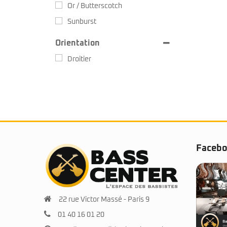
Or / Butterscotch
Sunburst
Vert
Orientation
Droitier
Faceb
22 rue Victor Massé - Paris 9
01 40 16 01 20