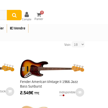
0
Panier
Compte
ier
💶 Vendre
Voir:
UES
Fender American Vintage II 1966 Jazz
Bass Sunburst
tock
2.549
€
Indisponible
TTC