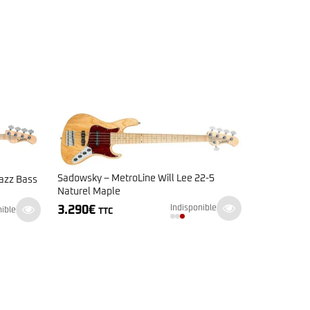
Sadowsky – MetroLine Will Lee 22-5
azz Bass
Naturel Maple
3.290
€
Indisponible
nible
TTC