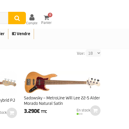
0
Panier
Compte
ier
💶 Vendre
Voir:
UES
Sadowsky – MetroLine Will Lee 22-5 Alder
ybrid PJ
Morado Natural Satin
3.290
€
En stock
TTC
tock