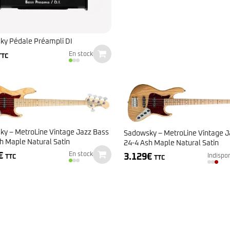
949€.
609€.
Classic Vibe Jazz Bass
Classic Vibe Precision
Classic Vibe Jaguar
Classic Vibe Mustang
ky Pédale Préampli DI
BASSES UKULÉLÉS
Classic Vibe Telecaster
En stock
TTC
Paranormal
Cordoba
Sterling by Music Man
Fender
Kala
Série Stingray Short Scale
Ortega
Serie Stingray Ray2 Intro Series
Serie Stingray Ray4/5
Serie Stingray Ray24/25
Serie Stingray Ray34/35
y – MetroLine Vintage Jazz Bass
Sadowsky – MetroLine Vintage J
Warwick / Rockbass
h Maple Natural Satin
24-4 Ash Maple Natural Satin
€
Yamaha
En stock
3.129
€
Indispo
TTC
TTC
Serie BB
Serie TRB
Serie TRBX
Signature