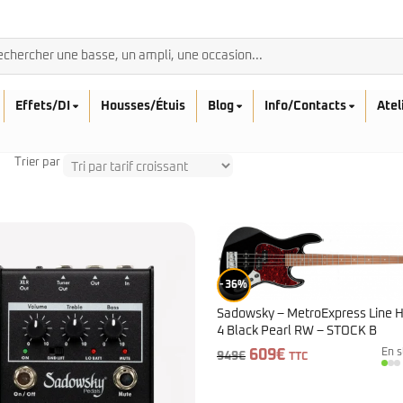
Effets/DI
Housses/Étuis
Blog
Info/Contacts
Atel
Trier par
BASSES ACOUSTIQ
Breedlove
Rickenbacker
36%
Fender
Sadowsky
Furch
Sadowsky – MetroExpress Line H
Sandberg
Guild
4 Black Pearl RW – STOCK B
Sigma
Squier
Le
Le
609
€
En s
949
€
TTC
Takamine
prix
prix
Affinity
initial
actuel
Serie Mini
était :
est :