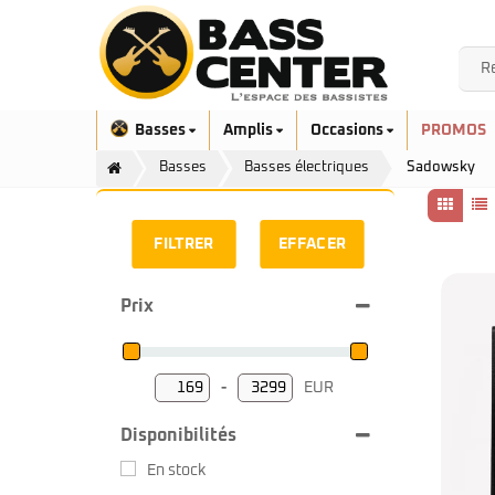
Basses
Amplis
Occasions
PROMOS
Basses
Basses électriques
Sadowsky
FILTRER
EFFACER
Prix
Exclusivité
Aquilina
Höfner
Ashdown
Ibanez
-
EUR
Bacchus
Minimum Price
Maximum Price
Serie EHB
Cort
Disponibilités
Serie SR
Danelectro
Serie SR Mezzo
Duvoisin
En stock
Serie Talman
Fender