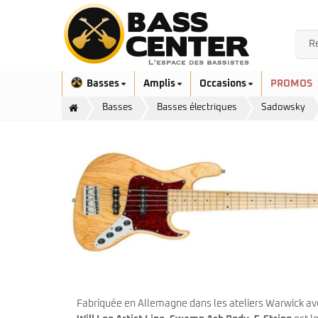
Basses
Amplis
Occasions
PROMOS
Basses
Basses électriques
Sadowsky
Exclusivité
Aquilina
Höfner
Ashdown
Ibanez
Bacchus
Serie EHB
Cort
Serie SR
Danelectro
Serie SR Mezzo
Duvoisin
Fabriquée en Allemagne dans les ateliers Warwick av
Serie Talman
Fender