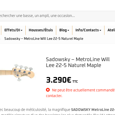
Effets/DI
Housses/Étuis
Blog
Info/Contacts
Atel
Sadowsky – MetroLine Will Lee 22-5 Naturel Maple
Sadowsky – MetroLine Will
Lee 22-5 Naturel Maple
BASSES ACOUSTIQ
Breedlove
3.290
€
Rickenbacker
TTC
Fender
Sadowsky
Furch
Ne peut être actuellement commandé
Sandberg
Guild
contacter.
Sigma
Squier
Takamine
Affinity
ec beaucoup de méticulosité, la magnifique
SADOWSKY MetroLine 22-
Serie Mini