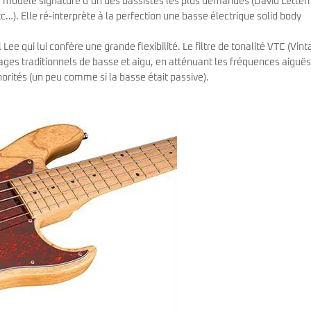
e modèle signature d’un des bassistes les plus demandés (David Lette
Classic Vibe Jazz Bass
…). Elle ré-interprète à la perfection une basse électrique solid body
Classic Vibe Precision
Classic Vibe Jaguar
ee qui lui confère une grande flexibilité. Le filtre de tonalité VTC (Vin
Classic Vibe Mustang
BASSES UKULÉLÉS
ages traditionnels de basse et aigu, en atténuant les fréquences aiguës
Classic Vibe Telecaster
rités (un peu comme si la basse était passive).
Paranormal
Cordoba
Sterling by Music Man
Fender
Kala
Série Stingray Short Scale
Ortega
Serie Stingray Ray2 Intro Series
Serie Stingray Ray4/5
Serie Stingray Ray24/25
Serie Stingray Ray34/35
Warwick / Rockbass
Yamaha
Serie BB
Serie TRB
Serie TRBX
Signature