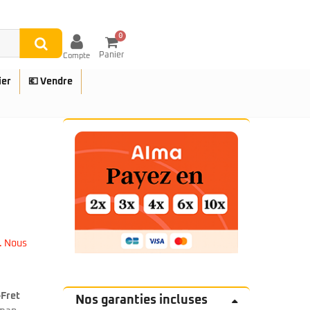
0
Panier
Compte
ier
💶 Vendre
UES
. Nous
Fret
Nos garanties incluses