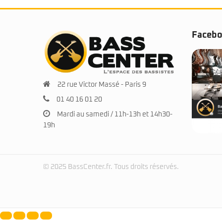
Faceb
22 rue Victor Massé - Paris 9
01 40 16 01 20
Mardi au samedi / 11h-13h et 14h30-
19h
© 2025 BassCenter.fr. Tous droits réservés.