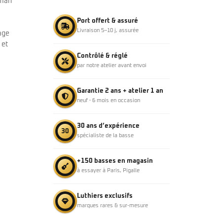
rman
Port offert & assuré
Livraison 5–10 j, assurée
tage
 et
Contrôlé & réglé
par notre atelier avant envoi
Garantie 2 ans + atelier 1 an
neuf · 6 mois en occasion
30 ans d’expérience
30
spécialiste de la basse
+150 basses en magasin
à essayer à Paris, Pigalle
Luthiers exclusifs
marques rares & sur-mesure