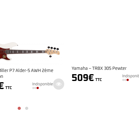
Yamaha – TRBX 305 Pewter
iller P7 Alder-5 AWH 2ème
509
€
Indisponi
on
TTC
€
Indisponible
TTC