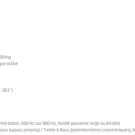
String
que active
 .051″)
d-boost, 500 Hz our 800 Hz, bande passante large ou étroite)
 pour bypass preamp) / Treble & Bass (potentiomètres concentriques), 