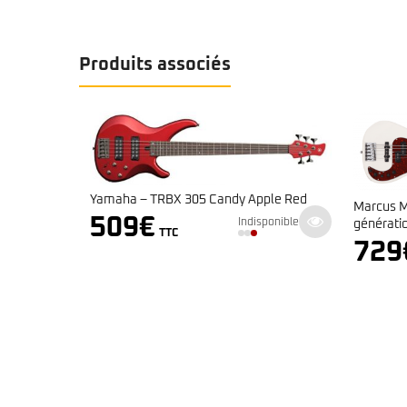
Produits associés
Yamaha – TRBX 305 Candy Apple Red
2ème
Marcus M
509
€
Indisponible
générati
TTC
729
ponible