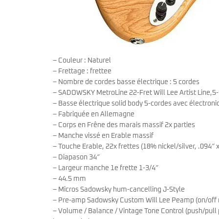
– Couleur : Naturel
– Frettage : frettee
– Nombre de cordes basse électrique : 5 cordes
– SADOWSKY MetroLine 22-Fret Will Lee Artist Line,5-
– Basse électrique solid body 5-cordes avec électroni
– Fabriquée en Allemagne
– Corps en Frêne des marais massif 2x parties
– Manche vissé en Erable massif
– Touche Erable, 22x frettes (18% nickel/silver, .094″ x
– Diapason 34″
– Largeur manche 1e frette 1-3/4″
– 44.5 mm
– Micros Sadowsky hum-cancelling J-Style
– Pre-amp Sadowsky Custom Will Lee Peamp (on/off mi
– Volume / Balance / Vintage Tone Control (push/pull