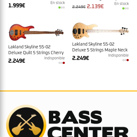
Neck Natural
En stock
Rosewood Neck
En stock
1.999
€
Le
Le
2.139
€
2.249
€
prix
prix
initial
actuel
était :
est :
2.249€.
2.139€.
Lakland Skyline 55-02
Lakland Skyline 55-02
Deluxe 5 Strings Maple Neck
Deluxe Quilt 5 Strings Cherry
Natural
Indisponible
2.249
€
Sunburst Satin Maple Neck
Indisponible
2.249
€