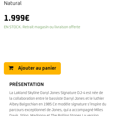
Natural
1.999
€
EN STOCK. Retrait magasin ou livraison offerte
Ajouter au panier
PRÉSENTATION
La Lakland Skyline Daryl Jones Signature DJ-4 est née de
la collaboration entre le bassiste Darryl Jones et le luthier
Albey Balgochian en 1985 Ce modèle signature s’inspire du
parcours exceptionnel de Jones, qui a accompagné Miles
Davis, Sting, Madonna et The Rolling Stones La version