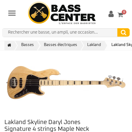
0
Menu
Basses
Basses électriques
Lakland
Lakland Sky
Lakland Skyline Daryl Jones
Signature 4 strings Maple Neck