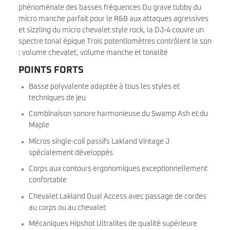
phénoménale des basses fréquences Du grave tubby du
micro manche parfait pour le R&B aux attaques agressives
et sizzling du micro chevalet style rock, la DJ-4 couvre un
spectre tonal épique Trois potentiomètres contrôlent le son
: volume chevalet, volume manche et tonalité
POINTS FORTS
Basse polyvalente adaptée à tous les styles et
techniques de jeu
Combinaison sonore harmonieuse du Swamp Ash et du
Maple
Micros single-coil passifs Lakland Vintage J
spécialement développés
Corps aux contours ergonomiques exceptionnellement
confortable
Chevalet Lakland Dual Access avec passage de cordes
au corps ou au chevalet
Mécaniques Hipshot Ultralites de qualité supérieure