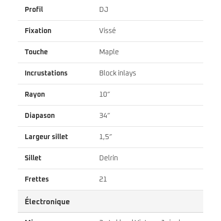
Profil
DJ
Fixation
Vissé
Touche
Maple
Incrustations
Block inlays
Rayon
10″
Diapason
34″
Largeur sillet
1,5″
Sillet
Delrin
Frettes
21
Électronique