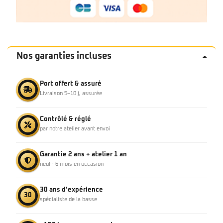
Nos garanties incluses
Port offert & assuré
Livraison 5–10 j, assurée
Contrôlé & réglé
par notre atelier avant envoi
Garantie 2 ans + atelier 1 an
neuf · 6 mois en occasion
30 ans d’expérience
30
spécialiste de la basse