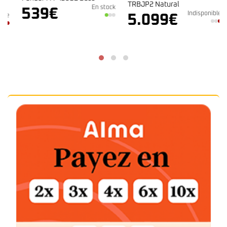
TRBJP2 Natural
En stock
539
€
Indisponible
e
5.099
€