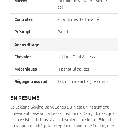
Micros
2× Lakland Vintage J single-
coil
Contrôles
2× Volume, 1× Tonalité
Préampli
Passif
Accastillage
Chevalet
Lakland Dual Access
Mécaniques
Hipshot Ultralites
Réglage truss rod
Talon du manche (clé 4mm)
EN RÉSUMÉ
La Lakland Skyline Daryl Jones DJ-4 est un instrument
polyvalent basé sur la basse custom de Darryl Jones, que
les bassistes de tous styles devraient considérer Elle offre
un rapport qualité-prix exceptionnel avec une finition, une