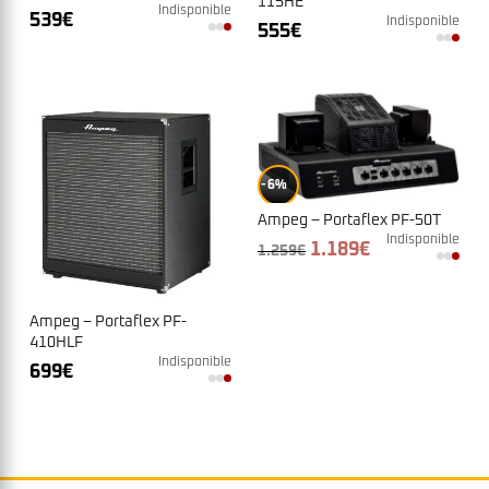
115HE
Indisponible
539
€
Indisponible
555
€
6%
Ampeg – Portaflex PF-50T
Indisponible
Le
Le
1.189
€
1.259
€
prix
prix
initial
actuel
était :
est :
1.259€.
1.189€.
Ampeg – Portaflex PF-
410HLF
Indisponible
699
€