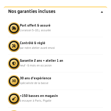
Nos garanties incluses
Port offert & assuré
Livraison 5–10 j, assurée
Contrôlé & réglé
par notre atelier avant envoi
Garantie 2 ans + atelier 1 an
neuf · 6 mois en occasion
30 ans d’expérience
30
spécialiste de la basse
+150 basses en magasin
à essayer à Paris, Pigalle