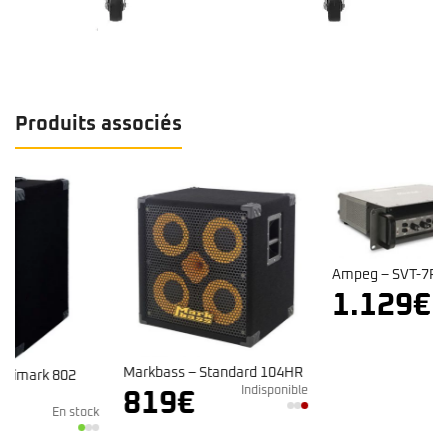
Produits associés
Ampeg – SVT-7PRO
Indisponible
1.129
€
Markbass – Standard 104HR
Indisponible
819
€
k