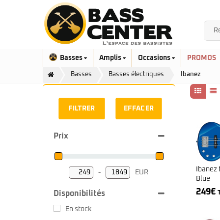
Basses
Amplis
Occasions
PROMOS
Basses
Basses électriques
Ibanez
FILTRER
EFFACER
Prix
Exclusivité
Aquilina
Höfner
Ashdown
Ibanez
Ibanez 
-
EUR
Bacchus
Minimum Price
Maximum Price
Blue
Serie EHB
Cort
249
€
Disponibilités
Serie SR
Danelectro
Serie SR Mezzo
Duvoisin
En stock
Serie Talman
Fender