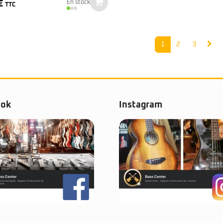
€
En stock
TTC
1
2
3
ook
Instagram