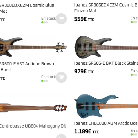
Ibanez SR305EDXCZM Cosmic B
 SR300EDXCZM Cosmic Blue
Frozen Mat
 Mat
559
€
En s
En stock
TTC
TTC
Ibanez SR605-E BKT Black Stain
SR600-E AST Antique Brown
 Burst
979
€
En s
TTC
En stock
TTC
Ibanez EHB1000 AOM Arctic Oce
 Contrebasse UB804 Mahogany Oil
1.189
€
En s
TTC