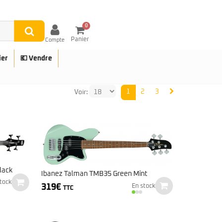
0
Panier
Compte
ier
💶 Vendre
1
2
3
Voir:
UES
lack
Ibanez Talman TMB35 Green Mint
tock
319
€
En stock
TTC