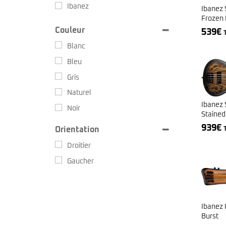
Ibanez
Ibanez
Frozen
Couleur
539
€
Blanc
Bleu
Gris
Naturel
Ibanez 
Noir
Stained
Rouge
939
€
Orientation
Sunburst
Droitier
Vert
Gaucher
Violet
Ibanez
Burst