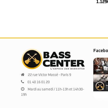
1.129
Faceb
22 rue Victor Massé - Paris 9
01 40 16 01 20
Mardi au samedi / 11h-13h et 14h30-
19h