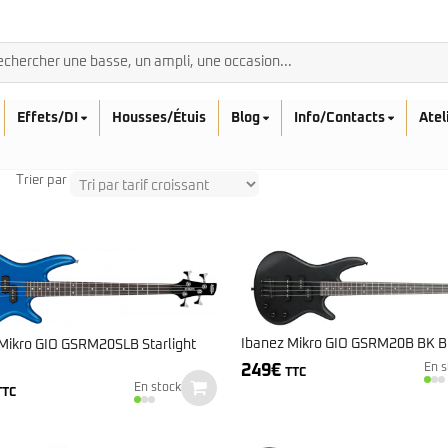
Effets/DI
Housses/Étuis
Blog
Info/Contacts
Atel
Trier par
BASSES ACOUSTIQ
Breedlove
Rickenbacker
Fender
Sadowsky
Furch
Ibanez Mikro GIO GSRM20B BK B
Mikro GIO GSRM20SLB Starlight
Sandberg
Guild
249
€
En s
TTC
Sigma
Squier
En stock
TTC
Takamine
Affinity
Serie Mini