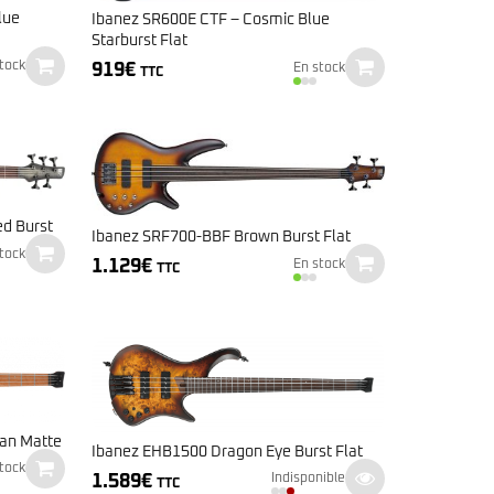
lue
Ibanez SR600E CTF – Cosmic Blue
Starburst Flat
919
€
tock
En stock
TTC
ed Burst
Ibanez SRF700-BBF Brown Burst Flat
tock
1.129
€
En stock
TTC
an Matte
Ibanez EHB1500 Dragon Eye Burst Flat
tock
1.589
€
Indisponible
TTC