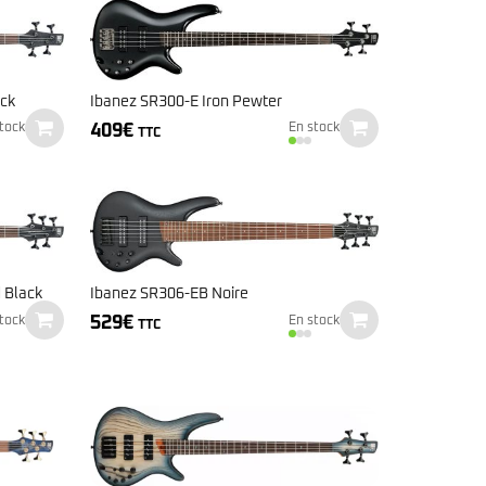
ck
Ibanez SR300-E Iron Pewter
409
€
tock
En stock
TTC
 Black
Ibanez SR306-EB Noire
529
€
tock
En stock
TTC