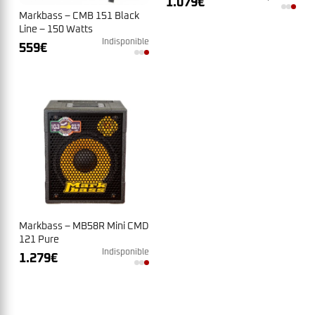
1.079
€
Markbass – CMB 151 Black
Line – 150 Watts
Indisponible
559
€
Markbass – MB58R Mini CMD
121 Pure
Indisponible
1.279
€