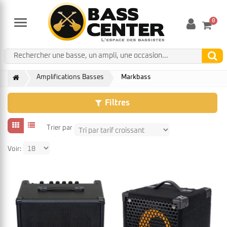
0
Menu
Amplifications Basses
Markbass
Filtres
Trier par
Voir: