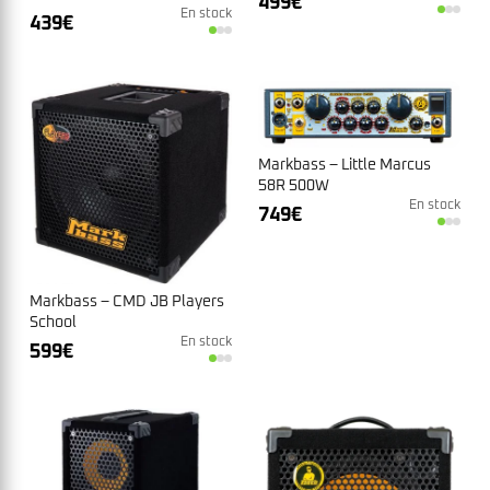
499
€
En stock
439
€
Markbass – Little Marcus
58R 500W
En stock
749
€
Markbass – CMD JB Players
School
En stock
599
€