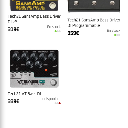
Tech21 SansAmp Bass Driver
Tech21 SansAmp Bass Driver
DI v2
DI Programmable
En stock
319
€
En stock
359
€
Tech21 VT Bass DI
Indisponible
339
€