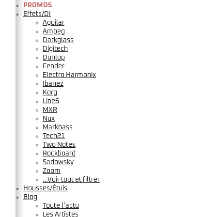
PROMOS
Effets/DI
Aguilar
Ampeg
Darkglass
Digitech
Dunlop
Fender
Electro Harmonix
Ibanez
Korg
Line6
MXR
Nux
Markbass
Tech21
Two Notes
Rockboard
Sadowsky
Zoom
…Voir tout et filtrer
Housses/Étuis
Blog
Toute l’actu
Les Artistes