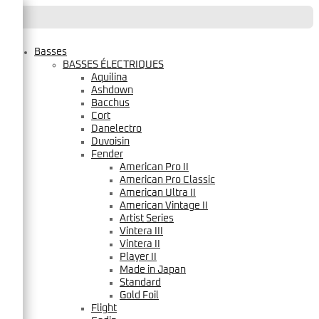
Basses
BASSES ÉLECTRIQUES
Aquilina
Ashdown
Bacchus
Cort
Danelectro
Duvoisin
Fender
American Pro II
American Pro Classic
American Ultra II
American Vintage II
Artist Series
Vintera III
Vintera II
Player II
Made in Japan
Standard
Gold Foil
Flight