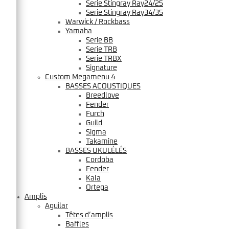
Serie Stingray Ray24/25
Serie Stingray Ray34/35
Warwick / Rockbass
Yamaha
Serie BB
Serie TRB
Serie TRBX
Signature
Custom Megamenu 4
BASSES ACOUSTIQUES
Breedlove
Fender
Furch
Guild
Sigma
Takamine
BASSES UKULÉLÉS
Cordoba
Fender
Kala
Ortega
Amplis
Aguilar
Têtes d’amplis
Baffles