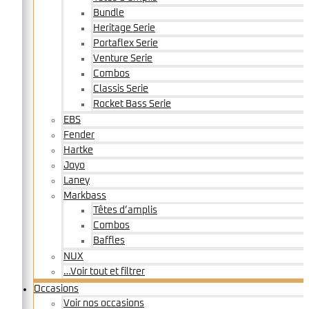
Bundle
Heritage Serie
Portaflex Serie
Venture Serie
Combos
Classis Serie
Rocket Bass Serie
EBS
Fender
Hartke
Joyo
Laney
Markbass
Têtes d’amplis
Combos
Baffles
NUX
…Voir tout et filtrer
Occasions
Voir nos occasions