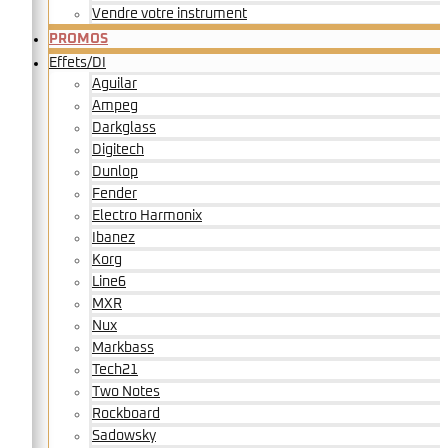
Vendre votre instrument
PROMOS
Effets/DI
Aguilar
Ampeg
Darkglass
Digitech
Dunlop
Fender
Electro Harmonix
Ibanez
Korg
Line6
MXR
Nux
Markbass
Tech21
Two Notes
Rockboard
Sadowsky