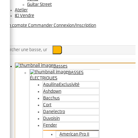
Guitar Street
Atelier
💶 Vendre
Mon compte
Commander
Connexion/Inscription
Menu
Basses
BASSES
ÉLECTRIQUES
Aquilina
Exclusivité
Ashdown
Bacchus
Cort
Danelectro
Duvoisin
Fender
American Pro II