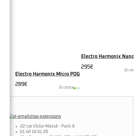
Electro Harmonix Nano
295
€
En sto
Electro Harmonix Micro POG
289
€
En stock
22 rue Victor Massé - Paris 9
01 40 16 01 20