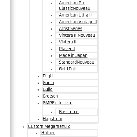
American Pro
Classic
Nouveau
American Ultra II
American Vintage II
Artist Series
Vintera III
Nouveau
Vintera II
Player II
Made in Japan
Standard
Nouveau
Gold Foil
Flight
Godin
Guild
Gretsch
GMR
Exclusivité
Bassforce
Hagstrom
Custom Megamenu 2
Höfner