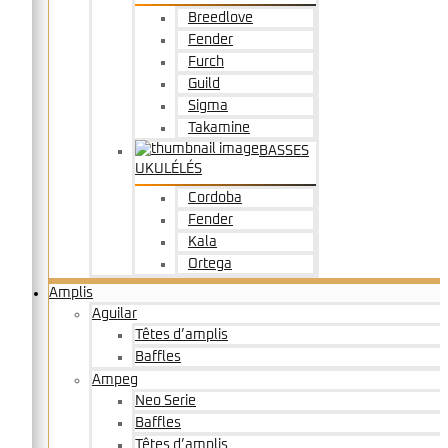
Breedlove
Fender
Furch
Guild
Sigma
Takamine
BASSES
UKULÉLÉS
Cordoba
Fender
Kala
Ortega
Amplis
Aguilar
Têtes d’amplis
Baffles
Ampeg
Neo Serie
Baffles
Têtes d’amplis