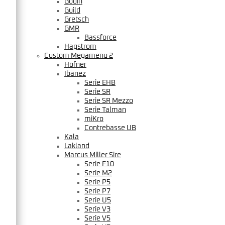
Godin
Guild
Gretsch
GMR
Bassforce
Hagstrom
Custom Megamenu 2
Höfner
Ibanez
Serie EHB
Serie SR
Serie SR Mezzo
Serie Talman
miKro
Contrebasse UB
Kala
Lakland
Marcus Miller Sire
Serie F10
Serie M2
Serie P5
Serie P7
Serie U5
Serie V3
Serie V5