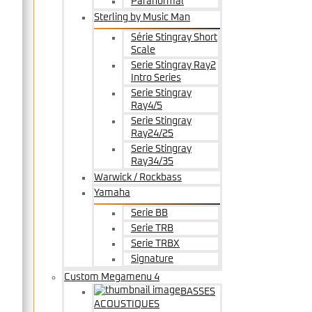
Paranormal
Sterling by Music Man
Série Stingray Short
Scale
Serie Stingray Ray2
Intro Series
Serie Stingray
Ray4/5
Serie Stingray
Ray24/25
Serie Stingray
Ray34/35
Warwick / Rockbass
Yamaha
Serie BB
Serie TRB
Serie TRBX
Signature
Custom Megamenu 4
BASSES
ACOUSTIQUES