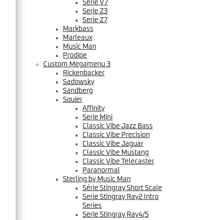
Serie V7
Serie Z3
Serie Z7
Markbass
Marleaux
Music Man
Prodipe
Custom Megamenu 3
Rickenbacker
Sadowsky
Sandberg
Squier
Affinity
Serie Mini
Classic Vibe Jazz Bass
Classic Vibe Precision
Classic Vibe Jaguar
Classic Vibe Mustang
Classic Vibe Telecaster
Paranormal
Sterling by Music Man
Série Stingray Short Scale
Serie Stingray Ray2 Intro
Series
Serie Stingray Ray4/5