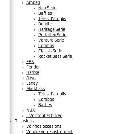
Ampeg
Neo Serie
Baffles
Têtes d’amplis
Bundle
Heritage Serie
Portaflex Serie
Venture Serie
Combos
Classis Serie
Rocket Bass Serie
EBS
Fender
Hartke
Joyo
Laney
Markbass
Têtes d’amplis
Combos
Baffles
NUX
…Voir tout et filtrer
Occasions
Voir nos occasions
Vendre votre instrument