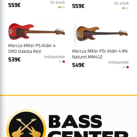
En stock
En stock
559
€
559
€
Marcus Miller P5 Alder 4
Marcus Miller P5r Alder 4 RN
DRD Dakota Red
Naturel MM412
Indisponible
539
€
Indisponible
549
€