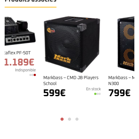
Le
prix
actuel
e
est :
Markbass – Minimark 802
Markbass – CMD JB Players
1.189€.
N300
School
En stock
En stock
799
€
599
€