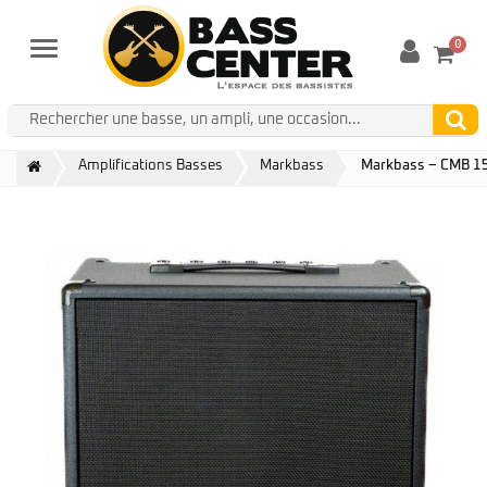
0
Menu
Amplifications Basses
Markbass
Markbass – CMB 15