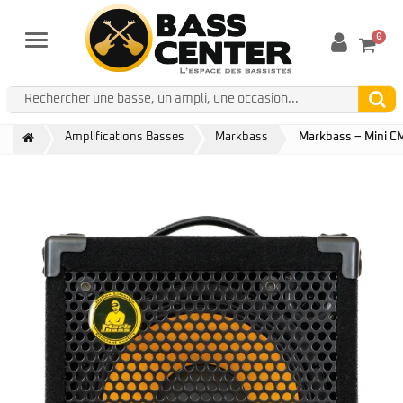
0
Menu
Amplifications Basses
Markbass
Markbass – Mini C