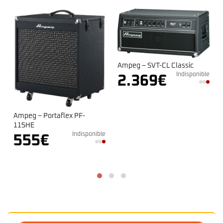
Ampeg – SVT-CL Classic
e
Indisponible
2.369
€
Ampeg – Portaflex PF-
115HE
Indisponible
555
€