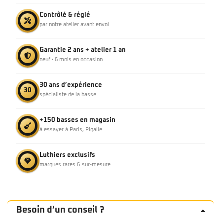
Contrôlé & réglé
par notre atelier avant envoi
Garantie 2 ans + atelier 1 an
neuf · 6 mois en occasion
30 ans d’expérience
30
spécialiste de la basse
+150 basses en magasin
à essayer à Paris, Pigalle
Luthiers exclusifs
marques rares & sur-mesure
Besoin d’un conseil ?