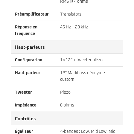
RMS @ 4 ohms
Préamplificateur
Transistors
Réponse en
45 Hz – 20 kHz
fréquence
Haut-parleurs
Configuration
1× 12″ + tweeter piézo
Haut-parleur
12″ Markbass néodyme
custom
Tweeter
Piézo
Impédance
8 ohms
Contrôles
Égaliseur
4-bandes : Low, Mid Low, Mid