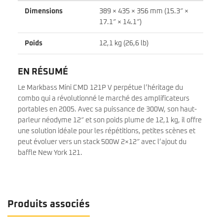
Dimensions
389 × 435 × 356 mm (15.3″ ×
17.1″ × 14.1″)
Poids
12,1 kg (26,6 lb)
EN RÉSUMÉ
Le Markbass Mini CMD 121P V perpétue l’héritage du
combo qui a révolutionné le marché des amplificateurs
portables en 2005. Avec sa puissance de 300W, son haut-
parleur néodyme 12″ et son poids plume de 12,1 kg, il offre
une solution idéale pour les répétitions, petites scènes et
peut évoluer vers un stack 500W 2×12″ avec l’ajout du
baffle New York 121.
Produits associés