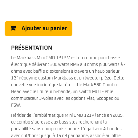
Ajouter au panier
PRÉSENTATION
Le Markbass Mini CMD 121P V est un combo pour basse
électrique délivrant 300 watts RMS à 8 ohms (500 watts à 4
ohms avec baffle d’extension) à travers un haut-parleur
12″ néodyme custom Markbass et un tweeter piézo. Cette
nouvelle version intègre la tête Little Mark 58R Combo
Head avec le limiteur bi-bande, un switch MUTE et le
commutateur 3-voies avec les options Flat, Scooped ou
FSW.
Héritier de l’emblématique Mini CMD 121P lancé en 2005,
ce combo s’adresse aux bassistes recherchant la
portabilité sans compromis sonore. L’égaliseur 4-bandes
avec cut/boost jusqu’à 16 dB par bande, associé au filtre