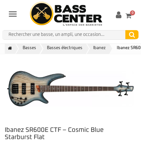
0
Menu
Basses
Basses électriques
Ibanez
Ibanez SR600
Ibanez SR600E CTF – Cosmic Blue
Starburst Flat