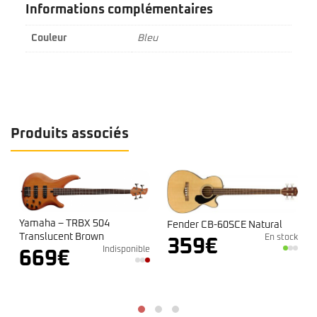
Informations complémentaires
Couleur
Bleu
Produits associés
Fender CB-60SCE Natural
Fender CB-60SCE Black
En stock
En stock
359
€
359
€
nible