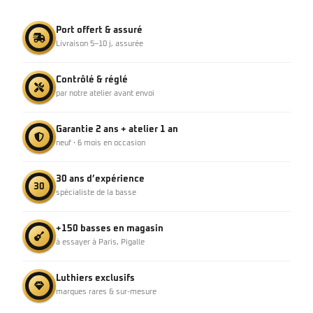
Port offert & assuré
Livraison 5–10 j, assurée
Contrôlé & réglé
par notre atelier avant envoi
Garantie 2 ans + atelier 1 an
neuf · 6 mois en occasion
30 ans d’expérience
30
spécialiste de la basse
+150 basses en magasin
à essayer à Paris, Pigalle
Luthiers exclusifs
marques rares & sur-mesure