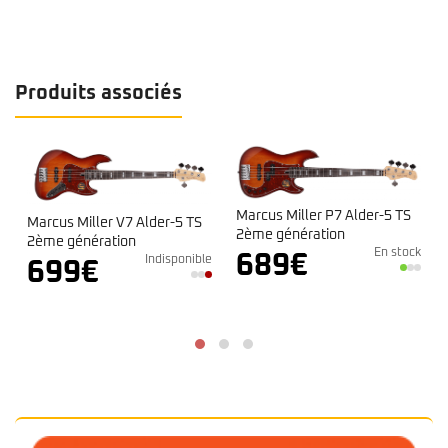
Produits associés
Marcus Miller P7 Alder-5 TS
Marcus Miller V7 Alder-5 TS
2ème génération
2ème génération
En stock
689
€
Indisponible
e
699
€