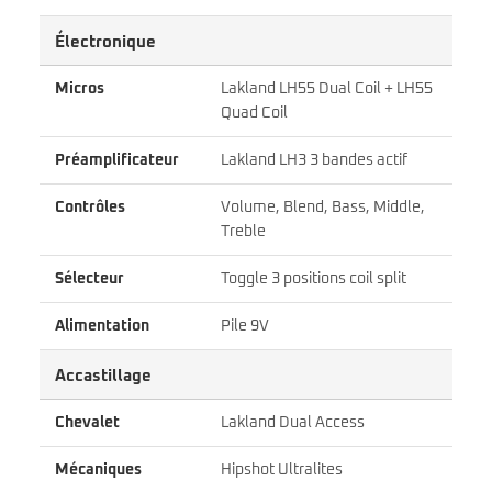
Électronique
Micros
Lakland LH55 Dual Coil + LH55
Quad Coil
Préamplificateur
Lakland LH3 3 bandes actif
Contrôles
Volume, Blend, Bass, Middle,
Treble
Sélecteur
Toggle 3 positions coil split
Alimentation
Pile 9V
Accastillage
Chevalet
Lakland Dual Access
Mécaniques
Hipshot Ultralites