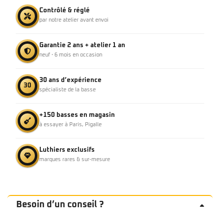
Contrôlé & réglé
par notre atelier avant envoi
Garantie 2 ans + atelier 1 an
neuf · 6 mois en occasion
30 ans d’expérience
30
spécialiste de la basse
+150 basses en magasin
à essayer à Paris, Pigalle
Luthiers exclusifs
marques rares & sur-mesure
Besoin d’un conseil ?