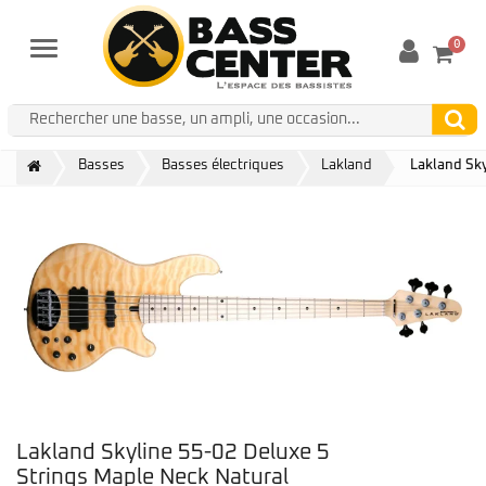
0
Menu
Basses
Basses électriques
Lakland
Lakland Sky
Lakland Skyline 55-02 Deluxe 5
Strings Maple Neck Natural