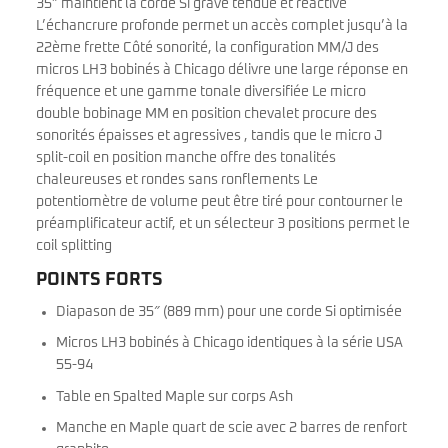
35″ maintient la corde Si grave tendue et réactive
L’échancrure profonde permet un accès complet jusqu’à la
22ème frette Côté sonorité, la configuration MM/J des
micros LH3 bobinés à Chicago délivre une large réponse en
fréquence et une gamme tonale diversifiée Le micro
double bobinage MM en position chevalet procure des
sonorités épaisses et agressives , tandis que le micro J
split-coil en position manche offre des tonalités
chaleureuses et rondes sans ronflements Le
potentiomètre de volume peut être tiré pour contourner le
préamplificateur actif, et un sélecteur 3 positions permet le
coil splitting
POINTS FORTS
Diapason de 35″ (889 mm) pour une corde Si optimisée
Micros LH3 bobinés à Chicago identiques à la série USA
55-94
Table en Spalted Maple sur corps Ash
Manche en Maple quart de scie avec 2 barres de renfort