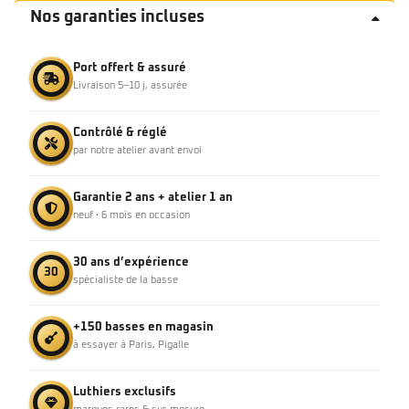
Nos garanties incluses
Port offert & assuré
Livraison 5–10 j, assurée
Contrôlé & réglé
par notre atelier avant envoi
Garantie 2 ans + atelier 1 an
neuf · 6 mois en occasion
30 ans d’expérience
30
spécialiste de la basse
+150 basses en magasin
à essayer à Paris, Pigalle
Luthiers exclusifs