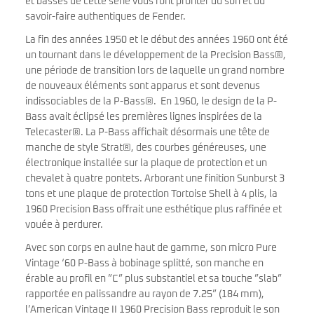
et basses de cette série vous font profiter du son et du
savoir-faire authentiques de Fender.
La fin des années 1950 et le début des années 1960 ont été
un tournant dans le développement de la Precision Bass®,
une période de transition lors de laquelle un grand nombre
de nouveaux éléments sont apparus et sont devenus
indissociables de la P-Bass®. En 1960, le design de la P-
Bass avait éclipsé les premières lignes inspirées de la
Telecaster®. La P-Bass affichait désormais une tête de
manche de style Strat®, des courbes généreuses, une
électronique installée sur la plaque de protection et un
chevalet à quatre pontets. Arborant une finition Sunburst 3
tons et une plaque de protection Tortoise Shell à 4 plis, la
1960 Precision Bass offrait une esthétique plus raffinée et
vouée à perdurer.
Avec son corps en aulne haut de gamme, son micro Pure
Vintage ‘60 P-Bass à bobinage splitté, son manche en
érable au profil en ”C” plus substantiel et sa touche ”slab”
rapportée en palissandre au rayon de 7.25” (184 mm),
l’American Vintage II 1960 Precision Bass reproduit le son