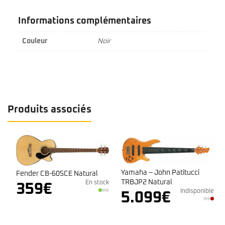
Informations complémentaires
Couleur
Noir
Produits associés
Yamaha – John Patitucci
Fender CB-60SCE Natural
TRBJP2 Natural
En stock
359
€
Indisponible
e
5.099
€