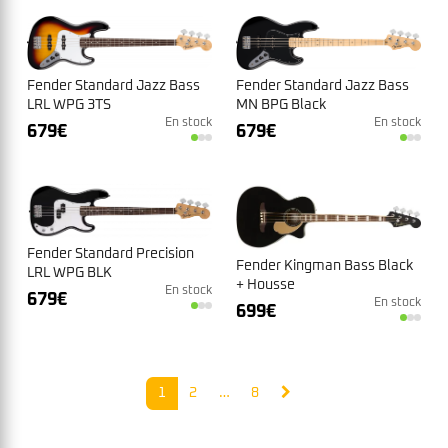
Fender Standard Jazz Bass
Fender Standard Jazz Bass
LRL WPG 3TS
MN BPG Black
En stock
En stock
679
€
679
€
Fender Standard Precision
Fender Kingman Bass Black
LRL WPG BLK
+ Housse
En stock
679
€
En stock
699
€
1
2
…
8