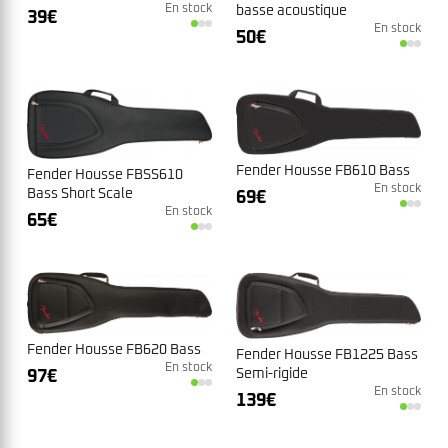
En stock
basse acoustique
39
€
En stock
50
€
Fender Housse FB610 Bass
Fender Housse FBSS610
En stock
Bass Short Scale
69
€
En stock
65
€
Fender Housse FB620 Bass
Fender Housse FB1225 Bass
En stock
Semi-rigide
97
€
En stock
139
€