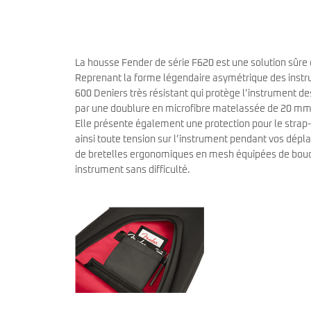
miKro
American Pro II
Contrebasse UB
Nouveau
American Pro Classic
Kala
American Ultra II
Lakland
American Vintage II
La housse Fender de série F620 est une solution sûre
Marcus Miller Sire
Artist Series
Reprenant la forme légendaire asymétrique des instru
Nouveau
Serie F10
Vintera III
600 Deniers très résistant qui protège l’instrument des
Serie M2
Vintera II
par une doublure en microfibre matelassée de 20 mm 
Serie P5
Player II
Elle présente également une protection pour le strap-
Serie P7
Made in Japan
ainsi toute tension sur l’instrument pendant vos dép
Nouveau
Serie U5
Standard
de bretelles ergonomiques en mesh équipées de boucl
Serie V3
Gold Foil
instrument sans difficulté.
Serie V5
Flight
Serie V7
Godin
Serie Z3
Guild
Serie Z7
Gretsch
Markbass
Exclusivité
GMR
Marleaux
Bassforce
Music Man
Hagstrom
Prodipe