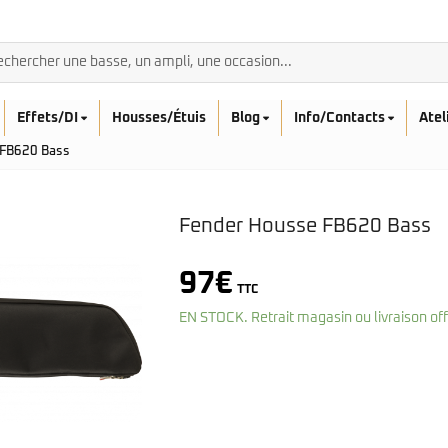
Effets/DI
Housses/Étuis
Blog
Info/Contacts
Atel
 FB620 Bass
Fender Housse FB620 Bass
BASSES ACOUSTIQ
97
€
TTC
Breedlove
Rickenbacker
EN STOCK. Retrait magasin ou livraison of
Fender
Sadowsky
Furch
Sandberg
Guild
Sigma
Squier
Takamine
Affinity
Serie Mini