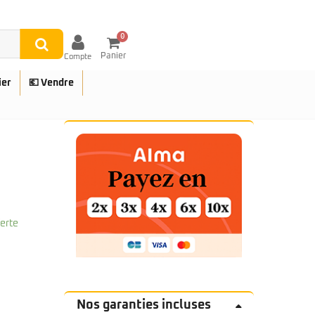
0
Panier
Compte
ier
💶 Vendre
UES
ferte
Nos garanties incluses