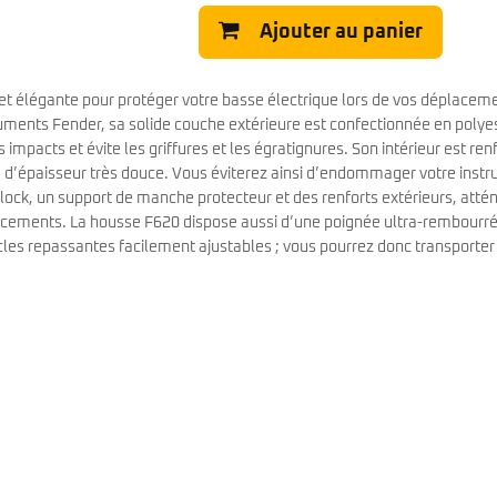
Classic Vibe Jazz Bass
Ajouter au panier
Classic Vibe Precision
Classic Vibe Jaguar
Classic Vibe Mustang
BASSES UKULÉLÉS
 et élégante pour protéger votre basse électrique lors de vos déplacem
Classic Vibe Telecaster
ments Fender, sa solide couche extérieure est confectionnée en polye
Paranormal
Cordoba
 impacts et évite les griffures et les égratignures. Son intérieur est ren
Sterling by Music Man
Fender
d’épaisseur très douce. Vous éviterez ainsi d’endommager votre inst
Kala
Série Stingray Short Scale
lock, un support de manche protecteur et des renforts extérieurs, atté
Ortega
Serie Stingray Ray2 Intro Series
lacements. La housse F620 dispose aussi d’une poignée ultra-rembourré
Serie Stingray Ray4/5
es repassantes facilement ajustables ; vous pourrez donc transporter
Serie Stingray Ray24/25
Serie Stingray Ray34/35
Warwick / Rockbass
Yamaha
Serie BB
Serie TRB
Serie TRBX
Signature