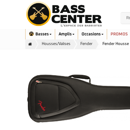
Basses
Amplis
Occasions
PROMOS
Housses/Valises
Fender
Fender Housse
Exclusivité
Aquilina
Höfner
Ashdown
Ibanez
Bacchus
Serie EHB
Cort
Serie SR
Danelectro
Serie SR Mezzo
Duvoisin
Serie Talman
Fender