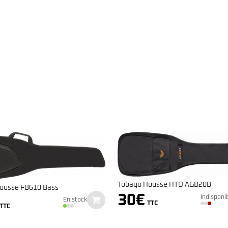
Tobago Housse HTO AGB20B
ousse FB610 Bass
30
€
Indisponi
En stock
TTC
TTC