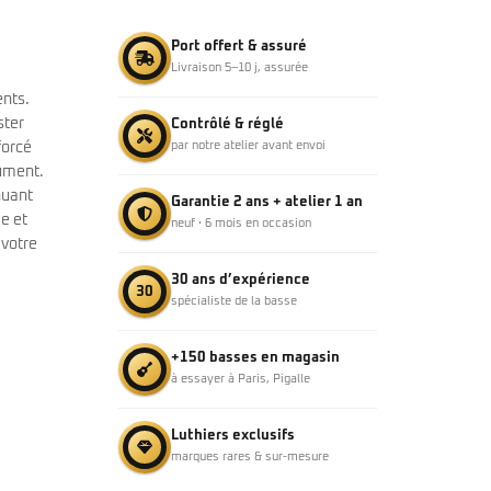
Port offert & assuré
Livraison 5–10 j, assurée
ents.
ster
Contrôlé & réglé
forcé
par notre atelier avant envoi
rument.
nuant
Garantie 2 ans + atelier 1 an
e et
neuf · 6 mois en occasion
 votre
30 ans d’expérience
30
spécialiste de la basse
+150 basses en magasin
à essayer à Paris, Pigalle
Luthiers exclusifs
marques rares & sur-mesure