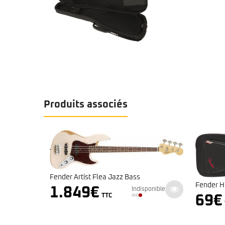
Produits associés
Fender Artist Flea Jazz Bass
Fender H
1.849
€
Indisponible
ponible
TTC
69
€