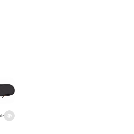
Fender Housse FB405 Bass
ble
39
€
En stock
TTC