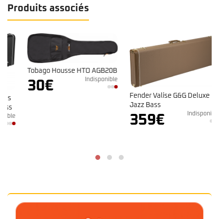
Produits associés
Tobago Housse HTO AGB20B
Indisponible
30
€
Fender Valise G&G Deluxe
Jazz Bass
Indisponible
359
€
e