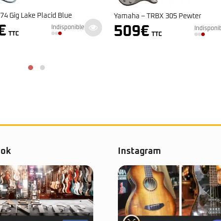
Yamaha – TRBX 504 Translucent B
 TRBX 305 Pewter
669
€
€
En st
Indisponible
TTC
TTC
ook
Instagram