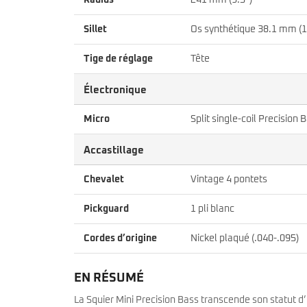
Radius
241 mm (9.5″)
Sillet
Os synthétique 38.1 mm (1
Tige de réglage
Tête
Électronique
Micro
Split single-coil Precision 
Accastillage
Chevalet
Vintage 4 pontets
Pickguard
1 pli blanc
Cordes d’origine
Nickel plaqué (.040-.095)
EN RÉSUMÉ
La Squier Mini Precision Bass transcende son statut d