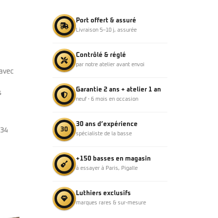
Port offert & assuré
Livraison 5–10 j, assurée
Contrôlé & réglé
par notre atelier avant envoi
 avec
Garantie 2 ans + atelier 1 an
s
neuf · 6 mois en occasion
30 ans d’expérience
30
 34
spécialiste de la basse
+150 basses en magasin
à essayer à Paris, Pigalle
Luthiers exclusifs
marques rares & sur-mesure