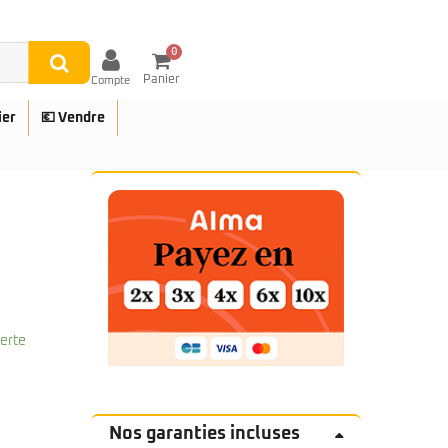
0
Panier
Compte
ier
💶 Vendre
UES
ferte
Nos garanties incluses