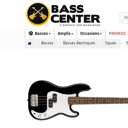
Basses
Amplis
Occasions
PROMOS
Basses
Basses électriques
Squier
S
Exclusivité
Aquilina
Höfner
Ashdown
Ibanez
Bacchus
Serie EHB
Cort
Serie SR
Danelectro
Serie SR Mezzo
Duvoisin
Serie Talman
Fender