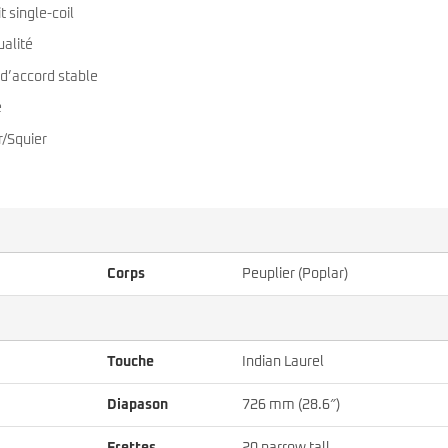
 single-coil
ualité
d’accord stable
e
r/Squier
Corps
Peuplier (Poplar)
Touche
Indian Laurel
Diapason
726 mm (28.6″)