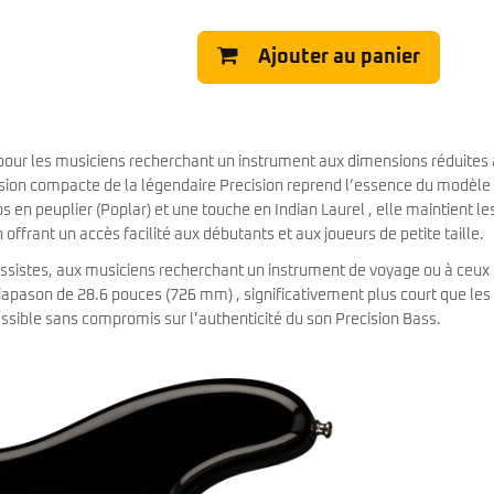
Classic Vibe Jazz Bass
Classic Vibe Precision
Ajouter au panier
Classic Vibe Jaguar
Classic Vibe Mustang
BASSES UKULÉLÉS
Classic Vibe Telecaster
Paranormal
Cordoba
Sterling by Music Man
Fender
 pour les musiciens recherchant un instrument aux dimensions réduites
Kala
ersion compacte de la légendaire Precision reprend l’essence du modèle
Série Stingray Short Scale
Ortega
s en peuplier (Poplar) et une touche en Indian Laurel , elle maintient le
Serie Stingray Ray2 Intro Series
Serie Stingray Ray4/5
ffrant un accès facilité aux débutants et aux joueurs de petite taille.
Serie Stingray Ray24/25
ssistes, aux musiciens recherchant un instrument de voyage ou à ceux
Serie Stingray Ray34/35
diapason de 28.6 pouces (726 mm) , significativement plus court que les
Warwick / Rockbass
ssible sans compromis sur l’authenticité du son Precision Bass.
Yamaha
Serie BB
Serie TRB
Serie TRBX
Signature