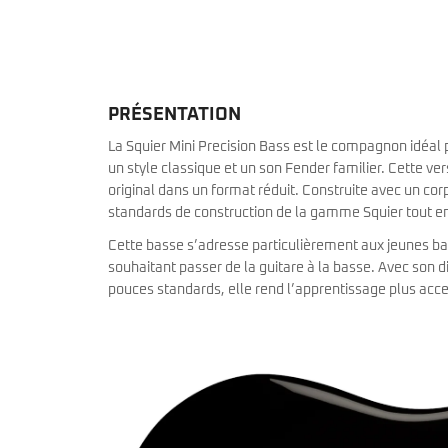
miKro
American Pro II
Contrebasse UB
Nouveau
American Pro Classic
Kala
American Ultra II
Lakland
American Vintage II
Marcus Miller Sire
Artist Series
PRÉSENTATION
Nouveau
Serie F10
Vintera III
La Squier Mini Precision Bass est le compagnon idéal
Serie M2
Vintera II
un style classique et un son Fender familier. Cette v
Serie P5
Player II
original dans un format réduit. Construite avec un corp
Serie P7
Made in Japan
Nouveau
Serie U5
standards de construction de la gamme Squier tout en o
Standard
Serie V3
Gold Foil
Cette basse s’adresse particulièrement aux jeunes ba
Serie V5
Flight
souhaitant passer de la guitare à la basse. Avec son 
Serie V7
Godin
pouces standards, elle rend l’apprentissage plus acce
Serie Z3
Guild
Serie Z7
Gretsch
Markbass
Exclusivité
GMR
Marleaux
Bassforce
Music Man
Hagstrom
Prodipe