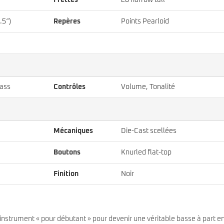
Frettes
20 narrow tall
.5″)
Repères
Points Pearloid
Bass
Contrôles
Volume, Tonalité
Mécaniques
Die-Cast scellées
Boutons
Knurled flat-top
Finition
Noir
’instrument « pour débutant » pour devenir une véritable basse à part en