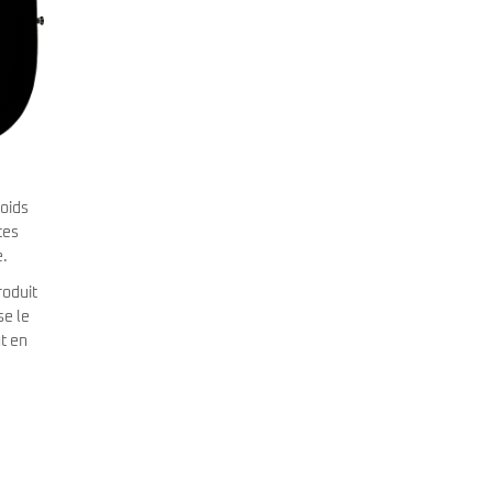
poids
tes
e.
roduit
se le
t en