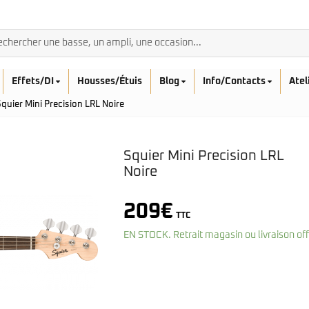
Effets/DI
Housses/Étuis
Blog
Info/Contacts
Atel
quier Mini Precision LRL Noire
Squier Mini Precision LRL
Noire
BASSES ACOUSTIQ
209
€
Breedlove
TTC
Rickenbacker
Fender
Sadowsky
EN STOCK. Retrait magasin ou livraison of
Furch
Sandberg
Guild
Sigma
Squier
Takamine
Affinity
Serie Mini