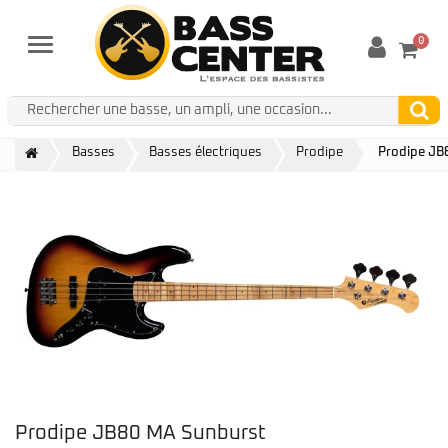
0
Menu
Basses
Basses électriques
Prodipe
Prodipe JB
Prodipe JB80 MA Sunburst