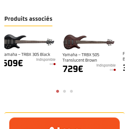
Produits associés
Fender Jaco Pastorius Jazz
Yamaha – TRBX 505
Bass®
ible
Translucent Brown
Indisponible
3.149
€
Indisponible
729
€