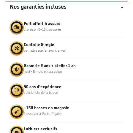
Nos garanties incluses
Port offert & assuré
Livraison 5–10 j, assurée
Contrôlé & réglé
par notre atelier avant envoi
Garantie 2 ans + atelier 1 an
neuf · 6 mois en occasion
30 ans d’expérience
30
spécialiste de la basse
+150 basses en magasin
à essayer à Paris, Pigalle
Luthiers exclusifs