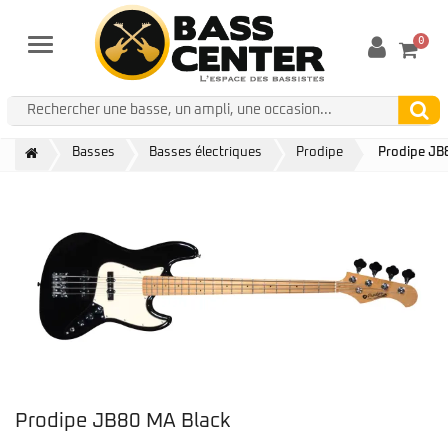
0
Menu
Basses
Basses électriques
Prodipe
Prodipe JB
Prodipe JB80 MA Black