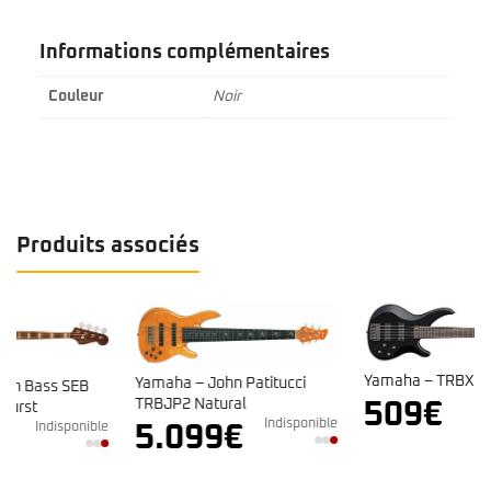
Informations complémentaires
Couleur
Noir
Produits associés
Yamaha – TRBX 305 Black
Yamaha – John Patitucci
Indisponible
TRBJP2 Natural
509
€
Indisponible
e
5.099
€