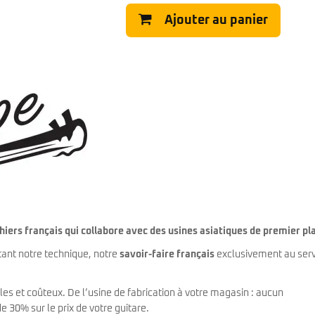
Classic Vibe Jazz Bass
Ajouter au panier
Classic Vibe Precision
Classic Vibe Jaguar
Classic Vibe Mustang
BASSES UKULÉLÉS
Classic Vibe Telecaster
Paranormal
Cordoba
Sterling by Music Man
Fender
Kala
Série Stingray Short Scale
Ortega
Serie Stingray Ray2 Intro Series
Serie Stingray Ray4/5
Serie Stingray Ray24/25
Serie Stingray Ray34/35
Warwick / Rockbass
Yamaha
iers français qui collabore avec des usines asiatiques de premier pl
Serie BB
Serie TRB
tant notre technique, notre
savoir-faire français
exclusivement au serv
Serie TRBX
Signature
les et coûteux. De l’usine de fabrication à votre magasin : aucun
 30% sur le prix de votre guitare.