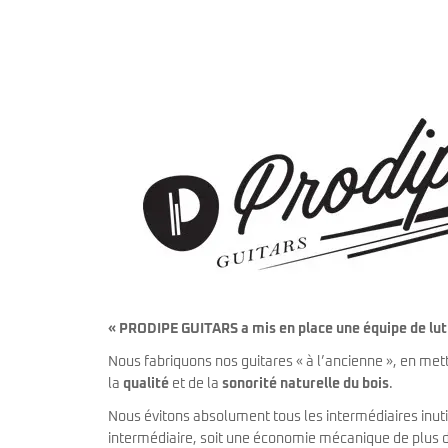
miKro
American Pro II
Contrebasse UB
Nouveau
American Pro Classic
Kala
American Ultra II
Lakland
American Vintage II
Marcus Miller Sire
Artist Series
Nouveau
Serie F10
Vintera III
Serie M2
Vintera II
Serie P5
Player II
Serie P7
Made in Japan
Nouveau
Serie U5
Standard
Serie V3
Gold Foil
Serie V5
Flight
Serie V7
Godin
Serie Z3
Guild
Serie Z7
Gretsch
« PRODIPE GUITARS a mis en place une équipe de luth
Markbass
Exclusivité
GMR
Marleaux
Nous fabriquons nos guitares « à l’ancienne », en met
Bassforce
Music Man
la
qualité
et de la
sonorité naturelle du bois
.
Hagstrom
Prodipe
Nous évitons absolument tous les intermédiaires inuti
intermédiaire, soit une économie mécanique de plus de