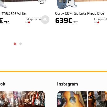
Cort – GB74 Gig Lake Placid Blue
 TRBX 305 White
639
€
€
Indisponi
Indisponible
TTC
TTC
ook
Instagram