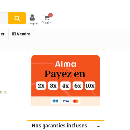
0
Panier
Compte
ier
💶 Vendre
UES
ferte
Nos garanties incluses