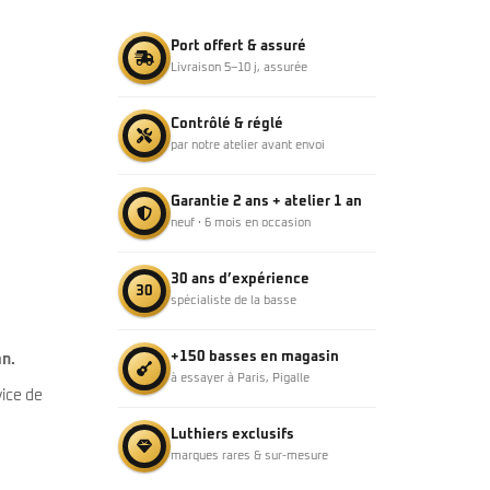
Port offert & assuré
Livraison 5–10 j, assurée
Contrôlé & réglé
par notre atelier avant envoi
Garantie 2 ans + atelier 1 an
neuf · 6 mois en occasion
30 ans d’expérience
30
spécialiste de la basse
+150 basses en magasin
an.
à essayer à Paris, Pigalle
ice de
Luthiers exclusifs
marques rares & sur-mesure