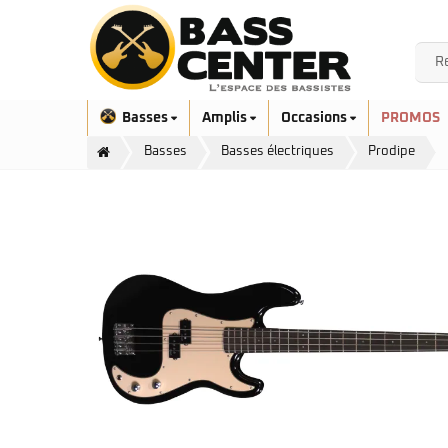
Basses
Amplis
Occasions
PROMOS
Basses
Basses électriques
Prodipe
Exclusivité
Aquilina
Höfner
Ashdown
Ibanez
Bacchus
Serie EHB
Cort
Serie SR
Danelectro
Serie SR Mezzo
Duvoisin
Serie Talman
Fender