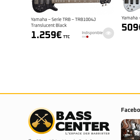
Yamaha –
Yamaha – Serie TRB – TRB1004J
509
Translucent Black
1.259
€
Indisponible
TTC
Faceb