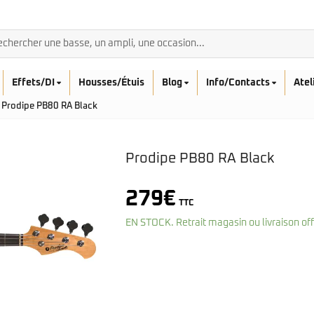
Effets/DI
Housses/Étuis
Blog
Info/Contacts
Atel
Prodipe PB80 RA Black
Prodipe PB80 RA Black
BASSES ACOUSTIQ
279
€
TTC
Breedlove
Rickenbacker
EN STOCK. Retrait magasin ou livraison of
Fender
Sadowsky
Furch
Sandberg
Guild
Sigma
Squier
Takamine
Affinity
Serie Mini