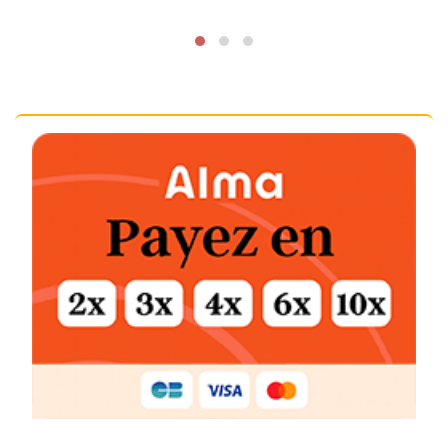
499€.
375€.