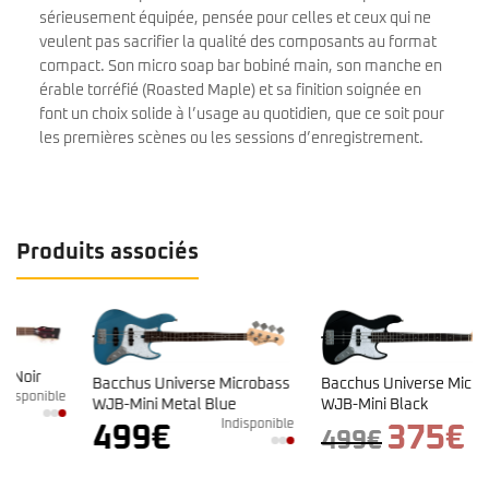
sérieusement équipée, pensée pour celles et ceux qui ne
veulent pas sacrifier la qualité des composants au format
compact. Son micro soap bar bobiné main, son manche en
érable torréfié (Roasted Maple) et sa finition soignée en
font un choix solide à l’usage au quotidien, que ce soit pour
les premières scènes ou les sessions d’enregistrement.
Produits associés
Bacchus Universe Microbass
Bacchus Universe Microbass
e
WJB-Mini Metal Blue
WJB-Mini Black
Indisponible
En stock
Le
Le
499
€
375
€
499
€
prix
prix
initial
actuel
était :
est :