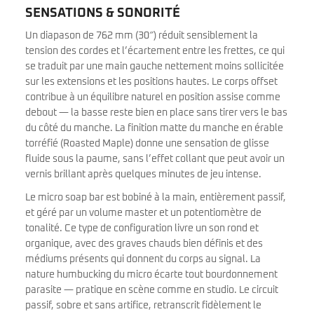
SENSATIONS & SONORITÉ
Un diapason de 762 mm (30″) réduit sensiblement la
tension des cordes et l’écartement entre les frettes, ce qui
se traduit par une main gauche nettement moins sollicitée
sur les extensions et les positions hautes. Le corps offset
contribue à un équilibre naturel en position assise comme
debout — la basse reste bien en place sans tirer vers le bas
du côté du manche. La finition matte du manche en érable
torréfié (Roasted Maple) donne une sensation de glisse
fluide sous la paume, sans l’effet collant que peut avoir un
vernis brillant après quelques minutes de jeu intense.
Le micro soap bar est bobiné à la main, entièrement passif,
et géré par un volume master et un potentiomètre de
tonalité. Ce type de configuration livre un son rond et
organique, avec des graves chauds bien définis et des
médiums présents qui donnent du corps au signal. La
nature humbucking du micro écarte tout bourdonnement
parasite — pratique en scène comme en studio. Le circuit
passif, sobre et sans artifice, retranscrit fidèlement le