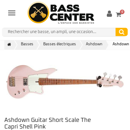
0
Menu
Basses
Basses électriques
Ashdown
Ashdown G
Ashdown Guitar Short Scale The
Capri Shell Pink