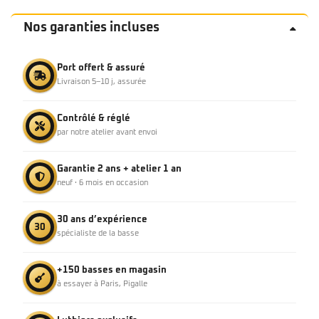
Nos garanties incluses
Port offert & assuré
Livraison 5–10 j, assurée
Contrôlé & réglé
par notre atelier avant envoi
Garantie 2 ans + atelier 1 an
neuf · 6 mois en occasion
30 ans d’expérience
30
spécialiste de la basse
+150 basses en magasin
à essayer à Paris, Pigalle