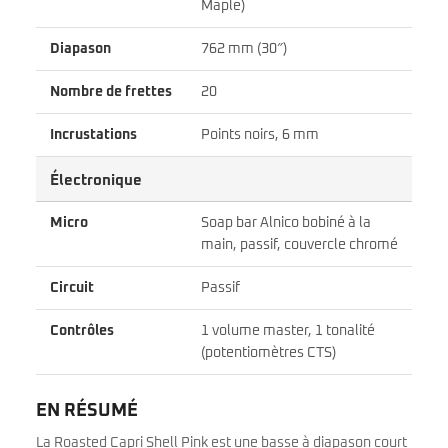
Maple)
Diapason
762 mm (30″)
Nombre de frettes
20
Incrustations
Points noirs, 6 mm
Électronique
Micro
Soap bar Alnico bobiné à la
main, passif, couvercle chromé
Circuit
Passif
Contrôles
1 volume master, 1 tonalité
(potentiomètres CTS)
EN RÉSUMÉ
La Roasted Capri Shell Pink est une basse à diapason court