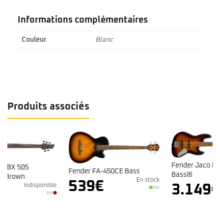
Informations complémentaires
Couleur
Blanc
Produits associés
Fender Jaco Pastorius Jazz
Fender FA-450CE Bass
Bass®
En stock
539
€
Indisponible
3.149
€
e