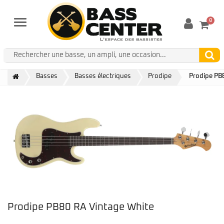
0
Menu
Basses
Basses électriques
Prodipe
Prodipe PB
Prodipe PB80 RA Vintage White