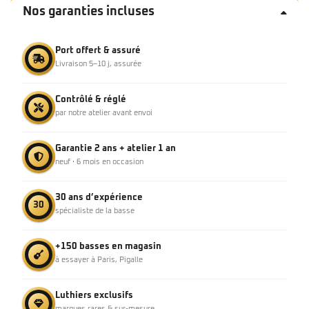
Nos garanties incluses
Port offert & assuré
Livraison 5–10 j, assurée
Contrôlé & réglé
par notre atelier avant envoi
Garantie 2 ans + atelier 1 an
neuf · 6 mois en occasion
30 ans d’expérience
30
spécialiste de la basse
+150 basses en magasin
à essayer à Paris, Pigalle
Luthiers exclusifs