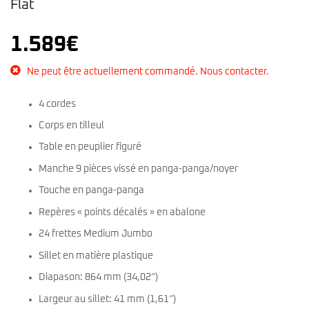
Flat
1.589
€
Ne peut être actuellement commandé. Nous contacter.
4 cordes
Corps en tilleul
Table en peuplier figuré
Manche 9 pièces vissé en panga-panga/noyer
Touche en panga-panga
Repères « points décalés » en abalone
24 frettes Medium Jumbo
Sillet en matière plastique
Diapason: 864 mm (34,02″)
Largeur au sillet: 41 mm (1,61″)