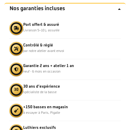
Nos garanties incluses
Port offert & assuré
Livraison 5–10 j, assurée
Contrôlé & réglé
par notre atelier avant envoi
Garantie 2 ans + atelier 1 an
neuf · 6 mois en occasion
30 ans d’expérience
30
spécialiste de la basse
+150 basses en magasin
à essayer à Paris, Pigalle
Luthiers exclusifs