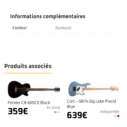
Informations complémentaires
Couleur
Sunburst
Produits associés
Cort – GB74 Gig Lake Placid
Fender CB-60SCE Black
Blue
En stock
359
€
Indisponible
k
639
€