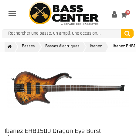
0
Menu
Basses
Basses électriques
Ibanez
Ibanez EHB1
Ibanez EHB1500 Dragon Eye Burst