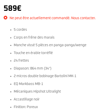
589
€
Ne peut être actuellement commandé. Nous contacter.
5 cordes
Corps en frêne des marais
Manche vissé 5 pièces en panga-panga/wenge
Touche en érable torréfié
24 frettes
Diapason: 864 mm (34″)
2 micros double bobinage Bartolini MK-1
EQ Markbass MB-1
Mécaniques Hipshot Ultralight
Accastillage noir
Finition: Poreux