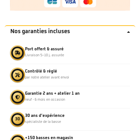
Nos garanties incluses
Port offert & assuré
Livraison 5–10 j, assurée
Contrôlé & réglé
par notre atelier avant envoi
Garantie 2 ans + atelier 1 an
neuf · 6 mois en occasion
30 ans d’expérience
30
spécialiste de la basse
+150 basses en magasin