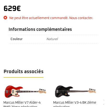
629
€
Ne peut être actuellement commandé. Nous contacter.
Informations complémentaires
Couleur
Naturel
Produits associés
Yamaha – TRBX 504
4
Marcus Miller V3-4 BK 2ème
Translucent Black