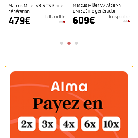
Marcus Miller V7 Alder-4
Marcus Miller V3-5 TS 2ème
BMR 2ème génération
génération
Indisponible
e
Indisponible
609
€
479
€