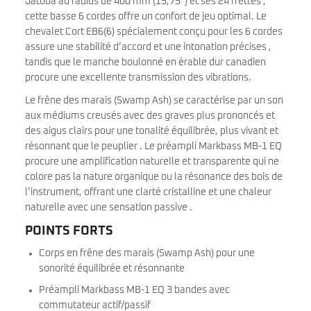
Jatoba au radius de 400 mm (15,75″) et ses 24 frettes ,
cette basse 6 cordes offre un confort de jeu optimal. Le
chevalet Cort EB6(6) spécialement conçu pour les 6 cordes
assure une stabilité d’accord et une intonation précises ,
tandis que le manche boulonné en érable dur canadien
procure une excellente transmission des vibrations.
Le frêne des marais (Swamp Ash) se caractérise par un son
aux médiums creusés avec des graves plus prononcés et
des aigus clairs pour une tonalité équilibrée, plus vivant et
résonnant que le peuplier . Le préampli Markbass MB-1 EQ
procure une amplification naturelle et transparente qui ne
colore pas la nature organique ou la résonance des bois de
l’instrument, offrant une clarté cristalline et une chaleur
naturelle avec une sensation passive .
POINTS FORTS
Corps en frêne des marais (Swamp Ash) pour une
sonorité équilibrée et résonnante
Préampli Markbass MB-1 EQ 3 bandes avec
commutateur actif/passif