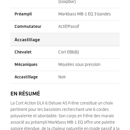
(soapbar)
Préampli
Markbass MB-1 EQ 3 bandes
Commutateur
Actif/Passif
Accastillage
Chevalet
Cort EB6(6)
Mécaniques
Moulées sous pression
Accastillage
Noir
EN RÉSUMÉ
La Cort Action DLX 6 Deluxe AS Frêne constitue un choix
pertinent pour les bassistes recherchant une 6 cordes
polyvalente et abordable. Son corps en frêne des marais
associé au préampli Markbass MB-1 EQ offre une palette
sonore étendue, de la chaleur naturelle en mode passif à la