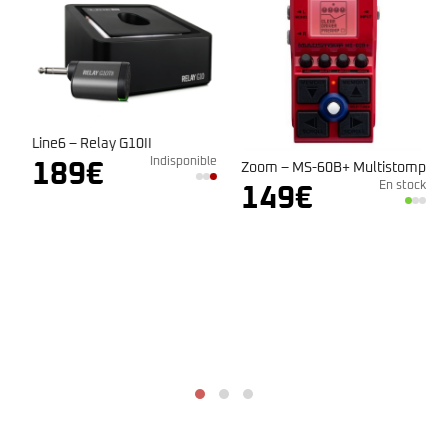
Line6 – Relay G10II
Indisponible
189
€
Zoom – MS-60B+ Multistomp
En stock
149
€
k