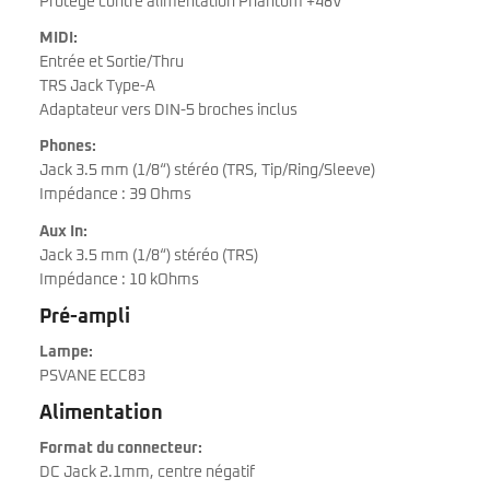
Protégé contre alimentation Phantom +48V
MIDI:
Entrée et Sortie/Thru
TRS Jack Type-A
Adaptateur vers DIN-5 broches inclus
Phones:
Jack 3.5 mm (1/8“) stéréo (TRS, Tip/Ring/Sleeve)
Impédance : 39 Ohms
Aux In:
Jack 3.5 mm (1/8“) stéréo (TRS)
Impédance : 10 kOhms
Pré-ampli
Lampe:
PSVANE ECC83
Alimentation
Format du connecteur:
DC Jack 2.1mm, centre négatif