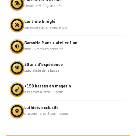
Port offert & assuré
Livraison 5–10 j, assurée
Contrôlé & réglé
par notre atelier avant envoi
Garantie 2 ans + atelier 1 an
neuf · 6 mois en occasion
30 ans d’expérience
30
spécialiste de la basse
+150 basses en magasin
à essayer à Paris, Pigalle
Luthiers exclusifs
marques rares & sur-mesure