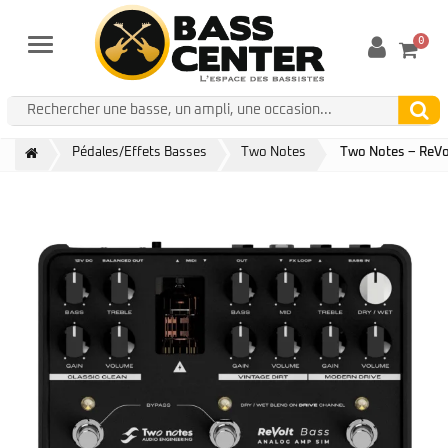
0
Menu
Pédales/Effets Basses
Two Notes
Two Notes – ReVo