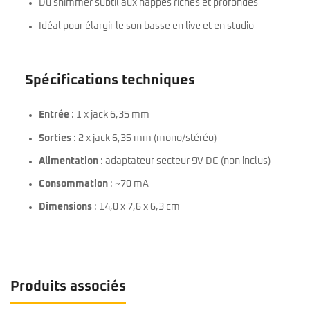
Du shimmer subtil aux nappes riches et profondes
Idéal pour élargir le son basse en live et en studio
Spécifications techniques
Entrée
: 1 x jack 6,35 mm
Sorties
: 2 x jack 6,35 mm (mono/stéréo)
Alimentation
: adaptateur secteur 9V DC (non inclus)
Consommation
: ~70 mA
Dimensions
: 14,0 x 7,6 x 6,3 cm
Produits associés