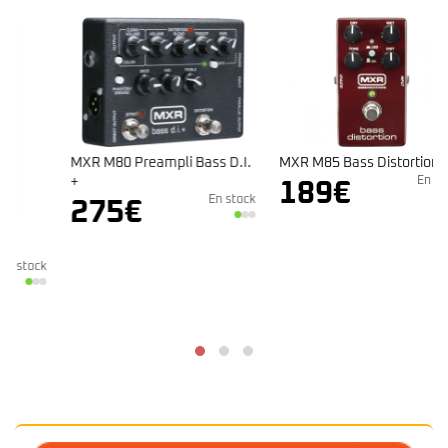
MXR M80 Preampli Bass D.I.
MXR M85 Bass Distortion
+
En stock
189
€
En stock
275
€
k