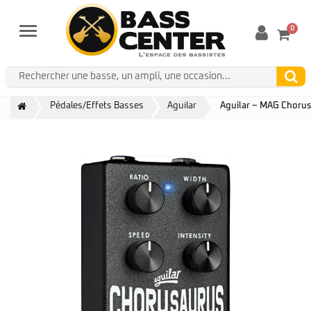
0
Menu
Pédales/Effets Basses
Aguilar
Aguilar – MAG Choru