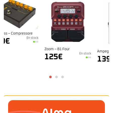
ck
Zoom – B1 Four
Ampeg – Opto Comp
En stock
125
€
En stock
139
€