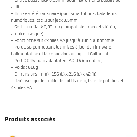
– Entrée basse jack 6,35mm pour instruments passifs ou
actif
– Entrée stéréo auxiliaire (pour smartphone, baladeurs
numériques, etc…) sur jack 3,5mm
– Sortie sur Jack 6,35mm (compatible mono et stéréo,
ampli et casque)
– Fonctionne sur 4x piles AA jusqu’à 18h d’autonomie
– Port USB permettant les mises à jour de Firmware,
l’alimentation et la connexion au logiciel Guitar Lab
– Port DC 9V pour adaptateur AD-16 (en option)
– Poids : 610g
– Dimensions (mm) : 156 (L) x 216 (p) x 42 (h)
– livré avec guide rapide de l’utilisateur, liste de patches et
4x piles AA
Produits associés