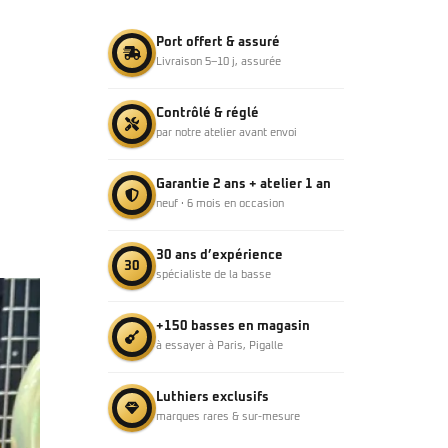
Port offert & assuré
Livraison 5–10 j, assurée
Contrôlé & réglé
par notre atelier avant envoi
Garantie 2 ans + atelier 1 an
neuf · 6 mois en occasion
30 ans d’expérience
30
spécialiste de la basse
+150 basses en magasin
à essayer à Paris, Pigalle
Luthiers exclusifs
marques rares & sur-mesure