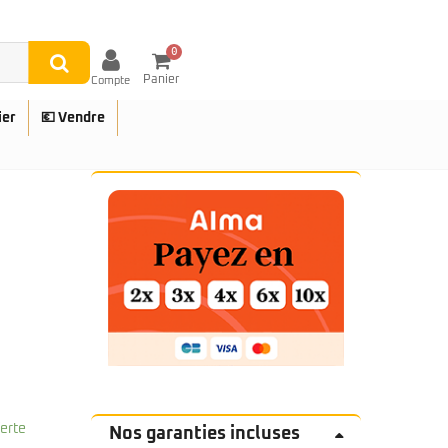
0
Panier
Compte
ier
💶 Vendre
UES
ferte
Nos garanties incluses