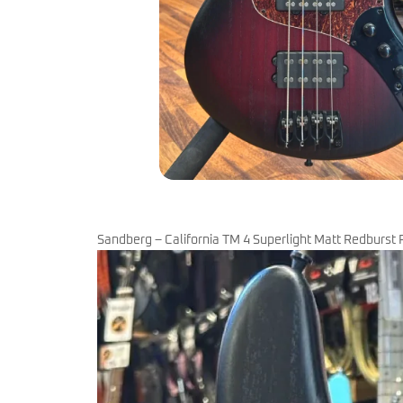
miKro
American Pro II
Contrebasse UB
Nouveau
American Pro Classic
Kala
American Ultra II
Lakland
American Vintage II
Marcus Miller Sire
Artist Series
Nouveau
Serie F10
Vintera III
Serie M2
Vintera II
Serie P5
Player II
Serie P7
Made in Japan
Nouveau
Serie U5
Standard
Serie V3
Gold Foil
Serie V5
Flight
Sandberg – California TM 4 Superlight Matt Redburst
Serie V7
Godin
Serie Z3
Guild
Serie Z7
Gretsch
Markbass
Exclusivité
GMR
Marleaux
Bassforce
Music Man
Hagstrom
Prodipe