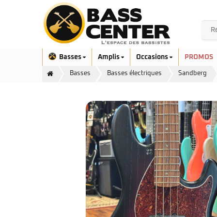
Basses
Amplis
Occasions
PROMOS
Basses
Basses électriques
Sandberg
Exclusivité
Aquilina
Höfner
Ashdown
Ibanez
Bacchus
Serie EHB
Cort
Serie SR
Danelectro
Serie SR Mezzo
Duvoisin
Serie Talman
Fender