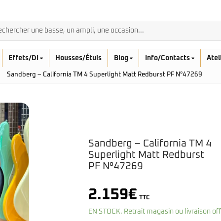
Effets/DI
Housses/Étuis
Blog
Info/Contacts
Atel
Sandberg – California TM 4 Superlight Matt Redburst PF N°47269
BASSES ACOUSTIQ
Sandberg – California TM 4
Breedlove
Superlight Matt Redburst
Rickenbacker
Fender
PF N°47269
Sadowsky
Furch
Sandberg
Guild
Sigma
Squier
2.159
€
TTC
Takamine
Affinity
EN STOCK. Retrait magasin ou livraison of
Serie Mini