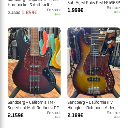
Soft Aged Ruby Red N°49682
Humbucker 5 Anthracite
En stock
1.999
€
Metallic N° 41547
En stock
Le
Le
1.859
€
2.190
€
prix
prix
initial
actuel
était :
est :
2.190€.
1.859€.
Sandberg – California TM 4
Sandberg – California II VT
Superlight Matt Redburst PF
Highgloss Goldburst Alder
N°47269
En stock
Ebony 4 strings N°40106
En stock
2.159
€
2.189
€