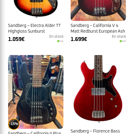
Sandberg – Electra Alder TT
Sandberg – California V 4
Highgloss Sunburst
Matt Redburst European Ash
En stock
Body PF N°47267
En stock
1.059
€
1.699
€
15%
Sandberg – Florence Bass
Sandberg – California II Plus