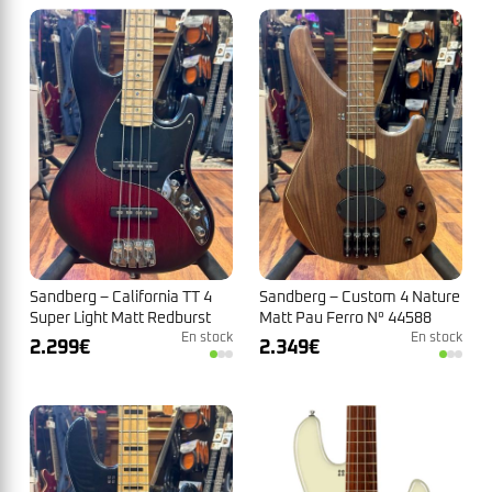
Sandberg – California TT 4
Sandberg – Custom 4 Nature
Super Light Matt Redburst
Matt Pau Ferro N° 44588
Birdeye Maple N°46493
En stock
En stock
2.299
€
2.349
€