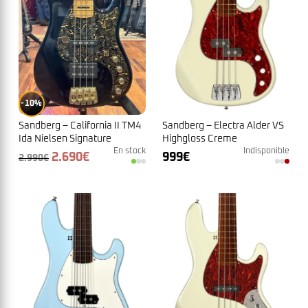
10%
Sandberg – California II TM4
Sandberg – Electra Alder VS
Ida Nielsen Signature
Highgloss Creme
En stock
Indisponible
Le
Le
2.690
€
999
€
2.990
€
prix
prix
initial
actuel
était :
est :
2.990€.
2.690€.