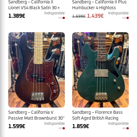
Sandberg – California II
Sandberg – California II Plus
Lionel VS4 Black Satin 30 »
Humbucker 4 Highloss
N°37382
Indisponible
Anthracite N° 41529
Indisponible
Le
Le
1.389
€
1.439
€
1.699
€
prix
prix
initial
actuel
était :
est :
1.699€.
1.439€.
Sandberg – California V
Sandberg – Florence Bass
Passive Matt Brownburst 30″
Soft Aged British Racing
N°46489
Indisponible
Green N°46488
Indisponible
1.599
€
1.859
€