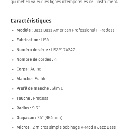
qui met en valeur les lignes intemporelles de l’instrument.
Caractéristiques
Modèle :
Jazz Bass American Professional II Fretless
Fabrication :
USA
Numéro de série :
US22174247
Nombre de cordes :
4
Corps :
Aulne
Manche :
Érable
Profil de manche :
Slim C
Touche :
Fretless
Radius :
9.5″
Diapason :
34″ (864 mm)
Micros :
2 micros simple bobinage V-Mod II Jazz Bass