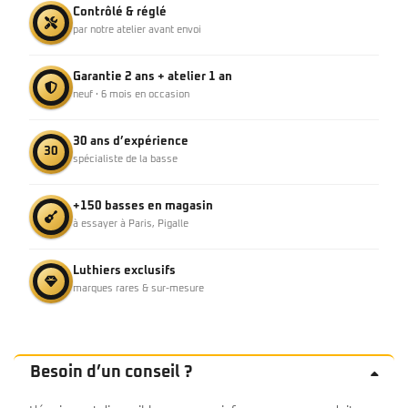
Contrôlé & réglé
par notre atelier avant envoi
Garantie 2 ans + atelier 1 an
neuf · 6 mois en occasion
30 ans d’expérience
30
spécialiste de la basse
+150 basses en magasin
à essayer à Paris, Pigalle
Luthiers exclusifs
marques rares & sur-mesure
Besoin d’un conseil ?