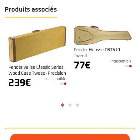
Produits associés
Fender Housse FBT610
Tweed
e
Indisponible
77
€
Fender Valise Classic Series
Wood Case Tweed- Precision
Bass / Jazz Bass
Indisponible
239
€