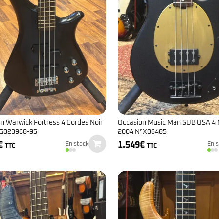
n Warwick Fortress 4 Cordes Noir
Occasion Music Man SUB USA 4 
 G023968-95
2004 N°X06485
€
1.549
€
En stock
En s
TTC
TTC