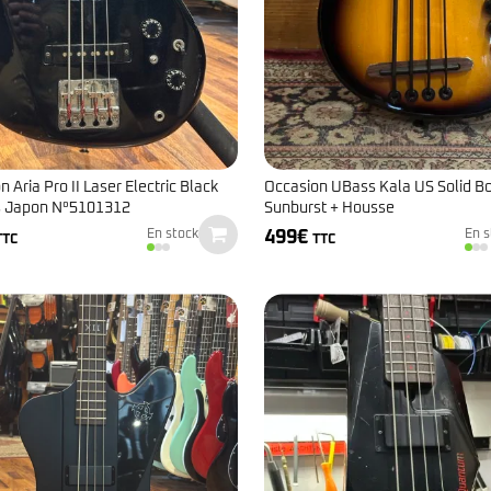
Classic Vibe Jazz Bass
Classic Vibe Precision
Classic Vibe Jaguar
Classic Vibe Mustang
BASSES UKULÉLÉS
Classic Vibe Telecaster
Paranormal
Cordoba
Sterling by Music Man
Fender
Kala
Série Stingray Short Scale
 Aria Pro II Laser Electric Black
Occasion UBass Kala US Solid B
Ortega
s Japon N°5101312
Sunburst + Housse
Serie Stingray Ray2 Intro Series
Serie Stingray Ray4/5
499
€
En stock
En s
TTC
TTC
Serie Stingray Ray24/25
Serie Stingray Ray34/35
Warwick / Rockbass
Yamaha
Serie BB
Serie TRB
Serie TRBX
Signature