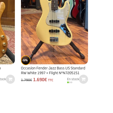
6%
n
Occasion Fender Jazz Bass US Standard
RW White 1997 + Flight N°N7205151
Le
Le
1.690
€
tock
En stock
1.790
€
TTC
prix
prix
initial
actuel
était :
est :
1.790€.
1.690€.