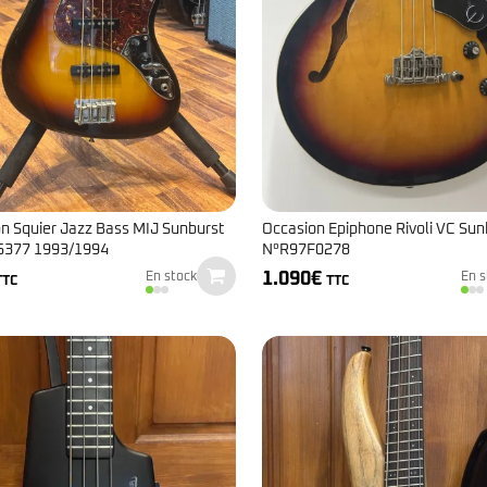
n Squier Jazz Bass MIJ Sunburst
Occasion Epiphone Rivoli VC Sun
5377 1993/1994
N°R97F0278
1.090
€
En stock
En s
TTC
TTC