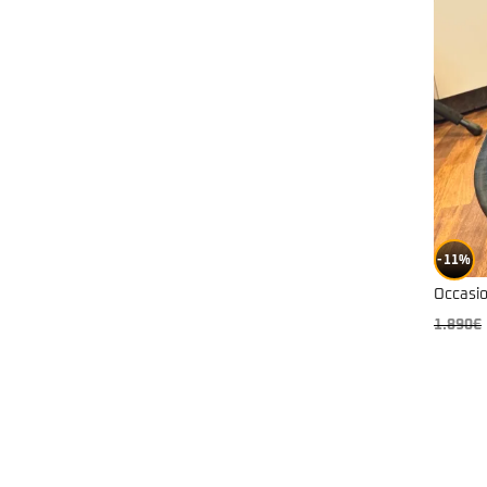
11%
Occasi
1.890
€