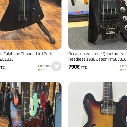
n Epiphone Thunderbird Goth
Occasion Westone Quantum Noi
201315
Headless 1986 Japon N°603016
790
€
En stock
En s
TTC
TTC