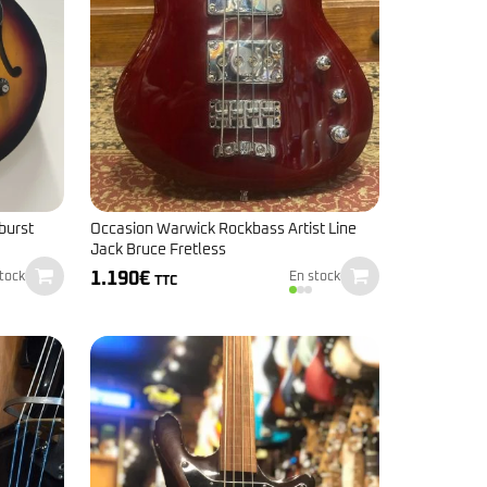
burst
Occasion Warwick Rockbass Artist Line
Jack Bruce Fretless
1.190
€
tock
En stock
TTC