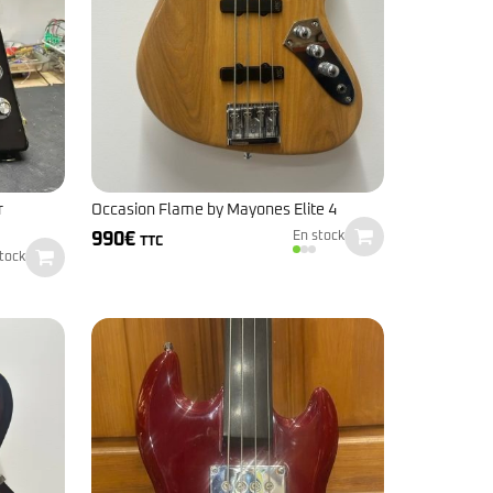
r
Occasion Flame by Mayones Elite 4
990
€
En stock
TTC
tock