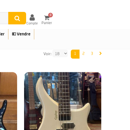
0
Panier
Compte
ier
💶 Vendre
1
2
3
Voir:
UES