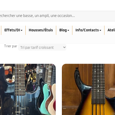
Effets/DI
Housses/Étuis
Blog
Info/Contacts
Atel
Trier par
BASSES ACOUSTIQ
Breedlove
Rickenbacker
Fender
Sadowsky
Furch
Sandberg
Guild
Sigma
Squier
Takamine
Affinity
Serie Mini