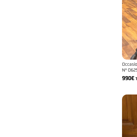
Occasio
N° O62
990
€