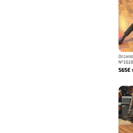
Kala
Music Man
Steinberger
Takamine
Warwick
Occasio
N°1G10
565
€