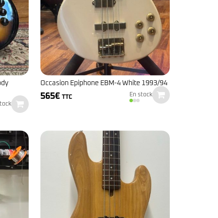
ody
Occasion Epiphone EBM-4 White 1993/94
565
€
En stock
TTC
tock