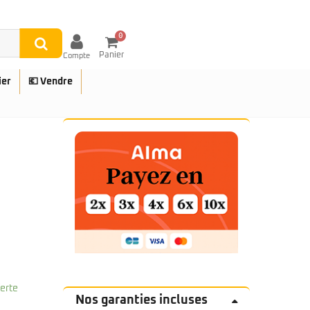
0
Panier
Compte
ier
💶 Vendre
UES
ferte
Nos garanties incluses