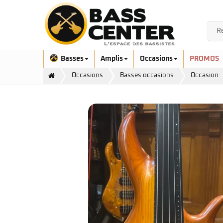
Basses
Amplis
Occasions
PROMOS
Occasions
Basses occasions
Occasion
Exclusivité
Aquilina
Höfner
Ashdown
Ibanez
Bacchus
Serie EHB
Cort
Serie SR
Danelectro
Serie SR Mezzo
Duvoisin
Serie Talman
Fender