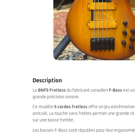
miKro
American Pro II
Contrebasse UB
Nouveau
American Pro Classic
Kala
American Ultra II
Lakland
American Vintage II
Marcus Miller Sire
Artist Series
Nouveau
Serie F10
Vintera III
Serie M2
Vintera II
Serie P5
Player II
Serie P7
Made in Japan
Nouveau
Serie U5
Standard
Serie V3
Gold Foil
Serie V5
Flight
Description
Serie V7
Godin
Serie Z3
Guild
La
BNF5 Fretless
du fabricant canadien
F-Bass
est un
Serie Z7
Gretsch
grande précision sonore.
Markbass
Exclusivité
GMR
Ce modèle
5 cordes fretless
offre un jeu extrêmement 
Marleaux
Bassforce
articulé. La touche sans frettes permet une grande ri
Music Man
Hagstrom
sur une basse frettée.
Prodipe
Les basses F-Bass sont réputées pour leur ergonomie, l