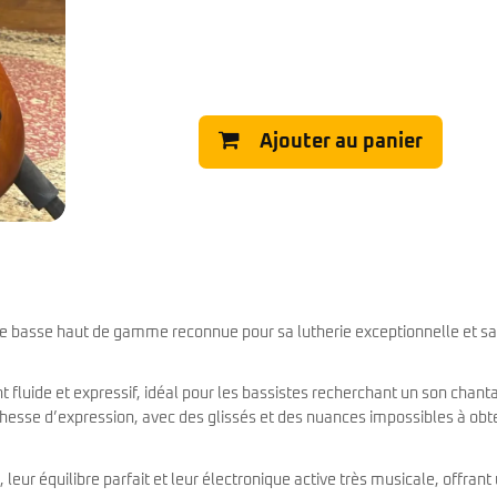
Classic Vibe Jazz Bass
Classic Vibe Precision
Classic Vibe Jaguar
Classic Vibe Mustang
BASSES UKULÉLÉS
Classic Vibe Telecaster
Paranormal
Cordoba
Ajouter au panier
Sterling by Music Man
Fender
Kala
Série Stingray Short Scale
Ortega
Serie Stingray Ray2 Intro Series
Serie Stingray Ray4/5
Serie Stingray Ray24/25
Serie Stingray Ray34/35
Warwick / Rockbass
e basse haut de gamme reconnue pour sa lutherie exceptionnelle et sa
Yamaha
Serie BB
Serie TRB
fluide et expressif, idéal pour les bassistes recherchant un son chanta
Serie TRBX
chesse d’expression, avec des glissés et des nuances impossibles à obt
Signature
eur équilibre parfait et leur électronique active très musicale, offrant