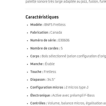
palette sonore très large adaptée au jazz, fusion, f
Caractéristiques
Modèle :
BNF5 Fretless
Fabrication :
Canada
Numéro de série :
030606
Nombre de cordes :
5
Corps :
Bois sélectionné (selon configuration d’orig
Manche :
Érable
Touche :
Fretless
Diapason :
34.5″
Configuration micros :
2 micros type J
Électronique :
Active avec préampli F-Bass
Contrôles :
Volume, balance micros, égalisation ac