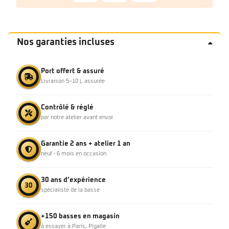
Nos garanties incluses
Port offert & assuré
Livraison 5–10 j, assurée
Contrôlé & réglé
par notre atelier avant envoi
Garantie 2 ans + atelier 1 an
neuf · 6 mois en occasion
30 ans d’expérience
30
spécialiste de la basse
+150 basses en magasin
à essayer à Paris, Pigalle