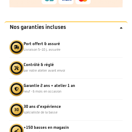
Nos garanties incluses
Port offert & assuré
Livraison 5–10 j, assurée
Contrôlé & réglé
par notre atelier avant envoi
Garantie 2 ans + atelier 1 an
neuf · 6 mois en occasion
30 ans d’expérience
30
spécialiste de la basse
+150 basses en magasin