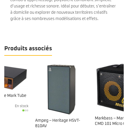
d’usage et richesse sonore. Idéal pour débuter, s’entraîner
à domicile ou explorer de nouveaux territoires créatifs
grâce à ses nombreuses modélisations et effets.
Produits associés
k
Markbass – Marcus Miller
Ampeg – Heritage HSVT-
CMD 101 Micro 60
810AV