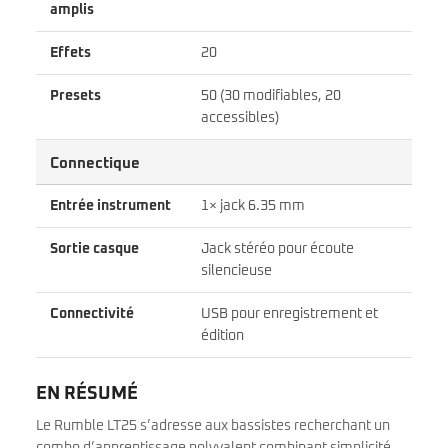
amplis
Effets
20
Presets
50 (30 modifiables, 20
accessibles)
Connectique
Entrée instrument
1× jack 6.35 mm
Sortie casque
Jack stéréo pour écoute
silencieuse
Connectivité
USB pour enregistrement et
édition
EN RÉSUMÉ
Le Rumble LT25 s’adresse aux bassistes recherchant un
combo d’apprentissage polyvalent combinant simplicité