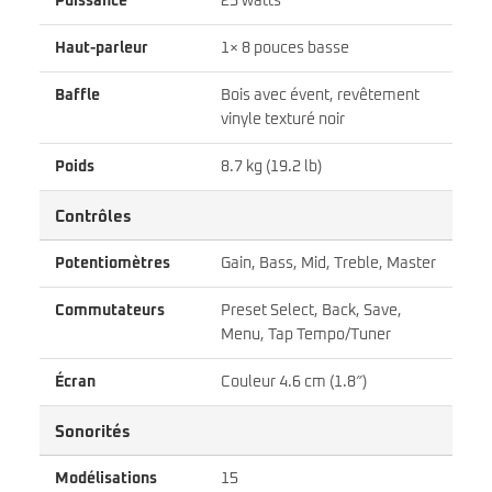
Puissance
25 watts
Haut-parleur
1× 8 pouces basse
Baffle
Bois avec évent, revêtement
vinyle texturé noir
Poids
8.7 kg (19.2 lb)
Contrôles
Potentiomètres
Gain, Bass, Mid, Treble, Master
Commutateurs
Preset Select, Back, Save,
Menu, Tap Tempo/Tuner
Écran
Couleur 4.6 cm (1.8″)
Sonorités
Modélisations
15