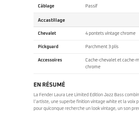
Câblage
Passif
Accastillage
Chevalet
4 pontets vintage chrome
Pickguard
Parchment 3 plis
Accessoires
Cache-chevalet et cache-m
chrome
EN RÉSUMÉ
La Fender Laura Lee Limited Edition Jazz Bass combin
l’artiste, une superbe finition vintage white et la voix
pour quiconque recherche un look vintage, un son prem