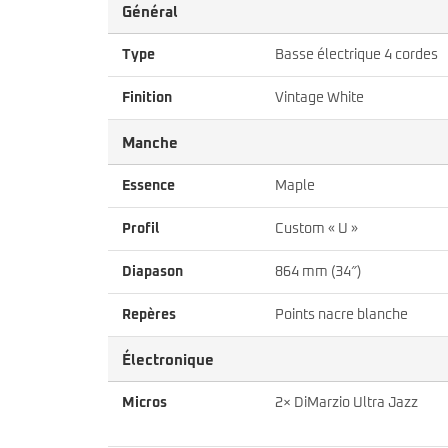
Général
Type
Basse électrique 4 cordes
Finition
Vintage White
Manche
Essence
Maple
Profil
Custom « U »
Diapason
864 mm (34″)
Repères
Points nacre blanche
Électronique
Micros
2× DiMarzio Ultra Jazz