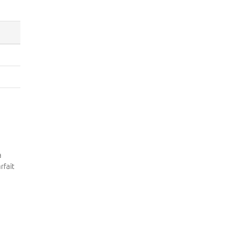
à
rfait