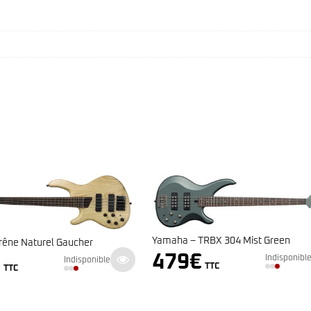
 TRBX 304 Mist Green
Marcus Miller V7 Alder-4 BUR 2è
€
Indisponible
génération
TTC
609
€
Indisponi
TTC