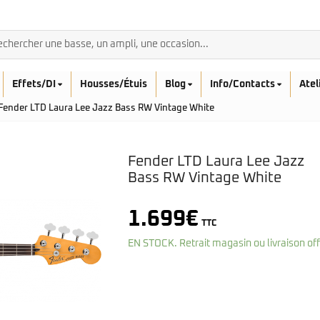
Effets/DI
Housses/Étuis
Blog
Info/Contacts
Atel
Fender LTD Laura Lee Jazz Bass RW Vintage White
Fender LTD Laura Lee Jazz
Bass RW Vintage White
BASSES ACOUSTIQ
1.699
€
Breedlove
TTC
Rickenbacker
Fender
Sadowsky
EN STOCK. Retrait magasin ou livraison of
Furch
Sandberg
Guild
Sigma
Squier
Takamine
Affinity
Serie Mini