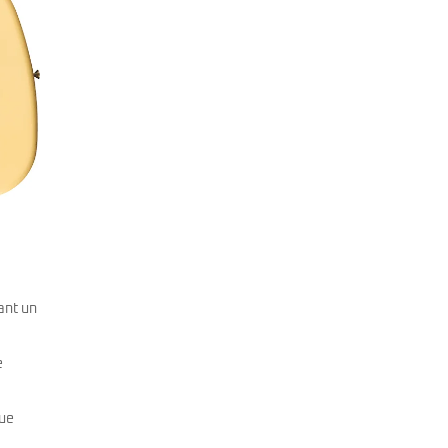
ant un
e
que