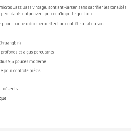
cros Jazz Bass vintage, sont anti-larsen sans sacrifier les tonalités
s percutants qui peuvent percer n’importe quel mix
e pour chaque micro permettent un contrôle total du son
(Khruangbin)
 profonds et aigus percutants
dius 9,5 pouces moderne
 pour contrôle précis
s présents
ique