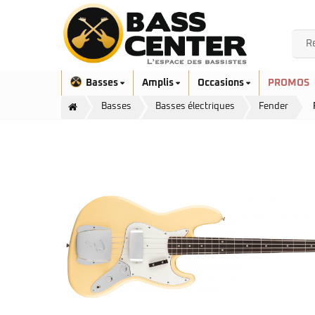
Basses
Amplis
Occasions
PROMOS
Basses
Basses électriques
Fender
Exclusivité
Aquilina
Höfner
Ashdown
Ibanez
Bacchus
Serie EHB
Cort
Serie SR
Danelectro
Serie SR Mezzo
Duvoisin
Serie Talman
Fender