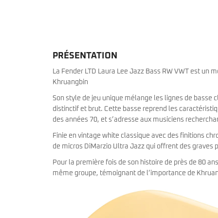
miKro
American Pro II
Contrebasse UB
Nouveau
American Pro Classic
Kala
American Ultra II
Lakland
American Vintage II
Marcus Miller Sire
Artist Series
PRÉSENTATION
Nouveau
Serie F10
Vintera III
La Fender LTD Laura Lee Jazz Bass RW VWT est un modè
Serie M2
Vintera II
Khruangbin
Serie P5
Player II
Serie P7
Made in Japan
Son style de jeu unique mélange les lignes de basse cla
Nouveau
Serie U5
Standard
distinctif et brut. Cette basse reprend les caractéris
Serie V3
Gold Foil
des années 70, et s’adresse aux musiciens recherchant
Serie V5
Flight
Serie V7
Godin
Finie en vintage white classique avec des finitions chr
Serie Z3
Guild
de micros DiMarzio Ultra Jazz qui offrent des graves 
Serie Z7
Gretsch
Pour la première fois de son histoire de près de 80 a
Markbass
Exclusivité
GMR
même groupe, témoignant de l’importance de Khruang
Marleaux
Bassforce
Music Man
Hagstrom
Prodipe