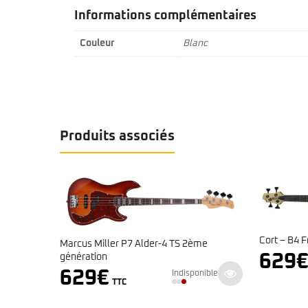
Informations complémentaires
Couleur
Blanc
Produits associés
Yamaha –
Cort – B4 Frêne Naturel Gaucher
2ème
479
629
€
Indisponible
TTC
ponible