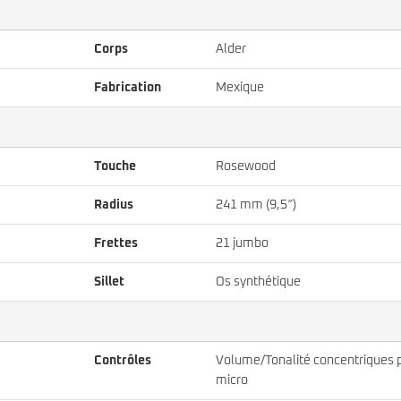
Corps
Alder
Fabrication
Mexique
Touche
Rosewood
Radius
241 mm (9,5″)
Frettes
21 jumbo
Sillet
Os synthétique
Contrôles
Volume/Tonalité concentriques 
micro