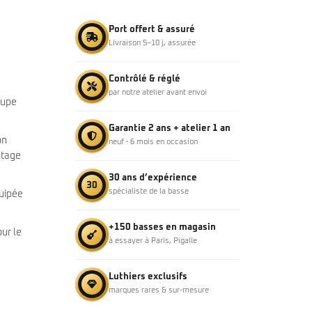
Port offert & assuré
Livraison 5–10 j, assurée
Contrôlé & réglé
par notre atelier avant envoi
oupe
Garantie 2 ans + atelier 1 an
on
neuf · 6 mois en occasion
ntage
30 ans d’expérience
30
spécialiste de la basse
quipée
+150 basses en magasin
ur le
à essayer à Paris, Pigalle
Luthiers exclusifs
marques rares & sur-mesure