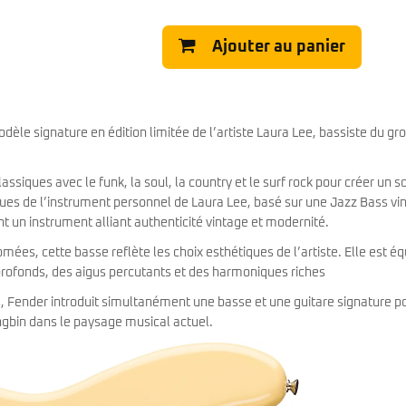
Classic Vibe Jazz Bass
Classic Vibe Precision
Ajouter au panier
Classic Vibe Jaguar
Classic Vibe Mustang
BASSES UKULÉLÉS
Classic Vibe Telecaster
Paranormal
Cordoba
Sterling by Music Man
Fender
le signature en édition limitée de l’artiste Laura Lee, bassiste du gr
Kala
Série Stingray Short Scale
Ortega
Serie Stingray Ray2 Intro Series
ssiques avec le funk, la soul, la country et le surf rock pour créer un s
Serie Stingray Ray4/5
tiques de l’instrument personnel de Laura Lee, basé sur une Jazz Bass vi
Serie Stingray Ray24/25
 un instrument alliant authenticité vintage et modernité.
Serie Stingray Ray34/35
Warwick / Rockbass
omées, cette basse reflète les choix esthétiques de l’artiste. Elle est é
profonds, des aigus percutants et des harmoniques riches
Yamaha
Serie BB
ns, Fender introduit simultanément une basse et une guitare signature po
Serie TRB
bin dans le paysage musical actuel.
Serie TRBX
Signature