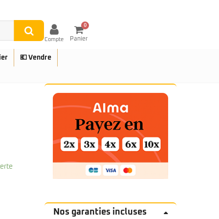
0
Panier
Compte
ier
💶 Vendre
UES
ferte
Nos garanties incluses