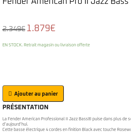
Fender American Pro II Jazz Bass
Le
Le
1.879
€
2.349
€
prix
prix
initial
actuel
était :
est :
EN STOCK. Retrait magasin ou livraison offerte
2.349€.
1.879€.
Ajouter au panier
PRÉSENTATION
La Fender American Professional II Jazz Bass® puise dans plus de soi
d’aujourd’hui.
Cette basse électrique 4 cordes en finition Black avec touche Rosewo