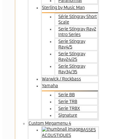
Paranormal
Sterling by Music Man
Série Stingray Short
Scale
Serie Stingray Ray2
Intro Series
Serie Stingray
Ray4/5
Serie Stingray
Ray24/25
Serie Stingray
Ray34/35
Warwick / Rockbass
Yamaha
Serie BB
Serie TRB
Serie TRBX
Signature
Custom Megamenu 4
BASSES
ACOUSTIQUES