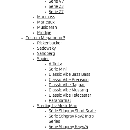
Serie V7
Serie Z3
Serie Z7
Markbass
Marleaux
Music Man
Prodipe
Custom Megamenu 3
Rickenbacker
Sadowsky
Sandberg
Squier
Affinity
Serie Mini
Classic Vibe Jazz Bass
Classic Vibe Precision
Classic Vibe Jaguar
Classic Vibe Mustang
Classic Vibe Telecaster
Paranormal
Sterling by Music Man
Série Stingray Short Scale
Serie Stingray Ray2 Intro
Series
Serie Stingray Ray4/5