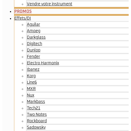
Vendre votre instrument
PROMOS
Effets/DI
Aguilar
Ampeg
Darkglass
Digitech
Dunlop
Fender
Electro Harmonix
Ibanez
Korg
Line6
MXR
Nux
Markbass
Tech21
Two Notes
Rockboard
Sadowsky