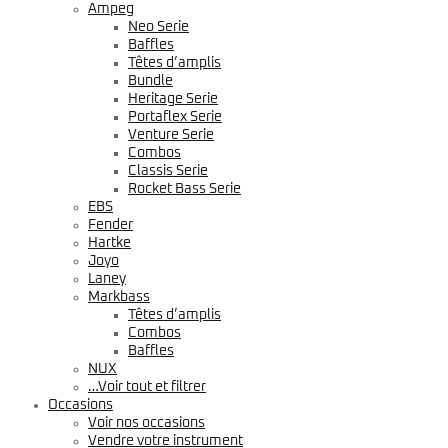
Ampeg
Neo Serie
Baffles
Têtes d’amplis
Bundle
Heritage Serie
Portaflex Serie
Venture Serie
Combos
Classis Serie
Rocket Bass Serie
EBS
Fender
Hartke
Joyo
Laney
Markbass
Têtes d’amplis
Combos
Baffles
NUX
…Voir tout et filtrer
Occasions
Voir nos occasions
Vendre votre instrument