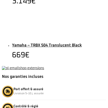
3.149
€
Yamaha – TRBX 504 Translucent Black
669
€
Nos garanties incluses
Port offert & assuré
Livraison 5–10 j, assurée
Contrôlé & réglé