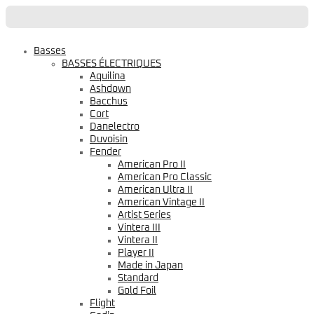
Basses
BASSES ÉLECTRIQUES
Aquilina
Ashdown
Bacchus
Cort
Danelectro
Duvoisin
Fender
American Pro II
American Pro Classic
American Ultra II
American Vintage II
Artist Series
Vintera III
Vintera II
Player II
Made in Japan
Standard
Gold Foil
Flight