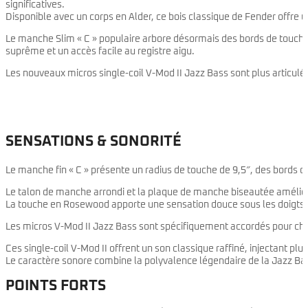
significatives.
Disponible avec un corps en Alder, ce bois classique de Fender offre 
Le manche Slim « C » populaire arbore désormais des bords de touche 
suprême et un accès facile au registre aigu.
Les nouveaux micros single-coil V-Mod II Jazz Bass sont plus articulés
SENSATIONS & SONORITÉ
Le manche fin « C » présente un radius de touche de 9,5″, des bords d
Le talon de manche arrondi et la plaque de manche biseautée amélioren
La touche en Rosewood apporte une sensation douce sous les doigts et
Les micros V-Mod II Jazz Bass sont spécifiquement accordés pour chaq
Ces single-coil V-Mod II offrent un son classique raffiné, injectant pl
Le caractère sonore combine la polyvalence légendaire de la Jazz Bas
POINTS FORTS