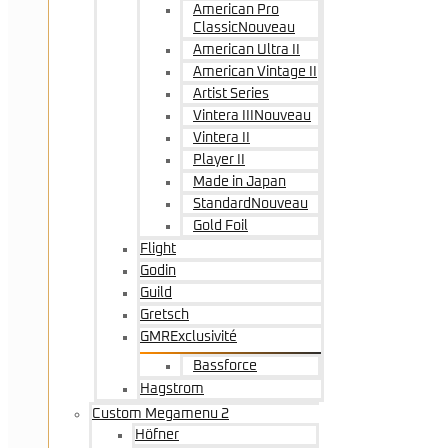
American Pro
Classic
Nouveau
American Ultra II
American Vintage II
Artist Series
Vintera III
Nouveau
Vintera II
Player II
Made in Japan
Standard
Nouveau
Gold Foil
Flight
Godin
Guild
Gretsch
GMR
Exclusivité
Bassforce
Hagstrom
Custom Megamenu 2
Höfner