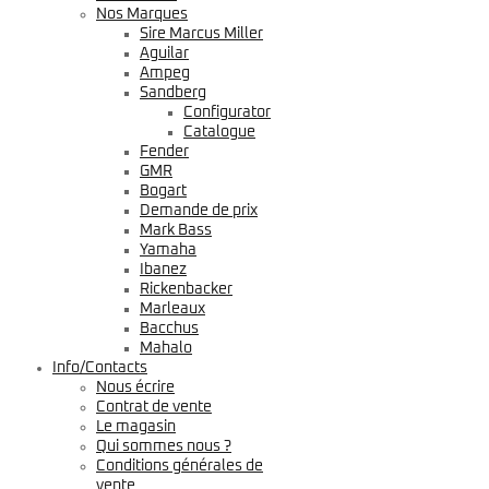
Nos Marques
Sire Marcus Miller
Aguilar
Ampeg
Sandberg
Configurator
Catalogue
Fender
GMR
Bogart
Demande de prix
Mark Bass
Yamaha
Ibanez
Rickenbacker
Marleaux
Bacchus
Mahalo
Info/Contacts
Nous écrire
Contrat de vente
Le magasin
Qui sommes nous ?
Conditions générales de
vente