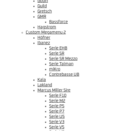
Godin
Guild
Gretsch
GMR
Bassforce
Hagstrom
Custom Megamenu 2
Höfner
Ibanez
Serie EHB
Serie SR
Serie SR Mezzo
Serie Talman
miKro
Contrebasse UB
Kala
Lakland
Marcus Miller Sire
Serie F10
Serie M2
Serie P5
Serie P7
Serie U5
Serie V3
Serie V5