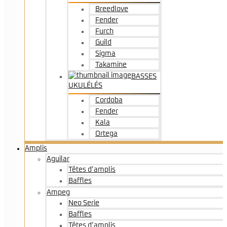
Breedlove
Fender
Furch
Guild
Sigma
Takamine
BASSES
UKULÉLÉS
Cordoba
Fender
Kala
Ortega
Amplis
Aguilar
Têtes d’amplis
Baffles
Ampeg
Neo Serie
Baffles
Têtes d’amplis