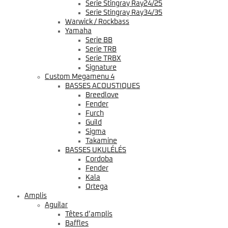
Serie Stingray Ray24/25
Serie Stingray Ray34/35
Warwick / Rockbass
Yamaha
Serie BB
Serie TRB
Serie TRBX
Signature
Custom Megamenu 4
BASSES ACOUSTIQUES
Breedlove
Fender
Furch
Guild
Sigma
Takamine
BASSES UKULÉLÉS
Cordoba
Fender
Kala
Ortega
Amplis
Aguilar
Têtes d’amplis
Baffles