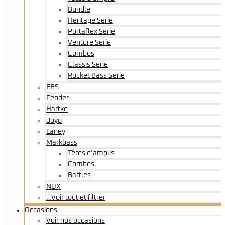
Bundle
Heritage Serie
Portaflex Serie
Venture Serie
Combos
Classis Serie
Rocket Bass Serie
EBS
Fender
Hartke
Joyo
Laney
Markbass
Têtes d’amplis
Combos
Baffles
NUX
…Voir tout et filtrer
Occasions
Voir nos occasions