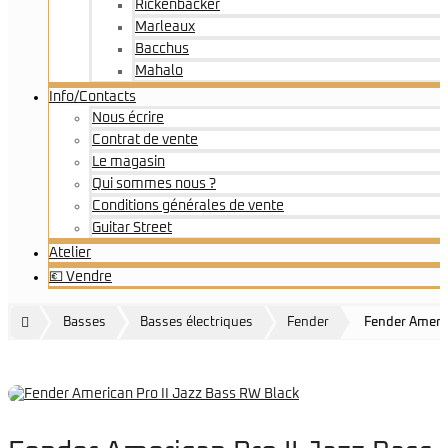
Rickenbacker
Marleaux
Bacchus
Mahalo
Info/Contacts
Nous écrire
Contrat de vente
Le magasin
Qui sommes nous ?
Conditions générales de vente
Guitar Street
Atelier
💶 Vendre
Basses
Basses électriques
Fender
Fender Americ