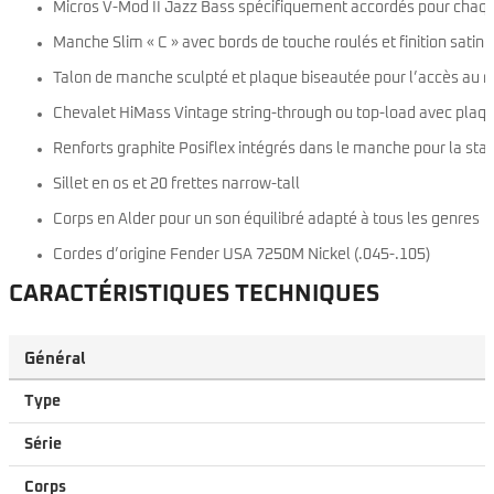
Micros V-Mod II Jazz Bass spécifiquement accordés pour chaqu
Manche Slim « C » avec bords de touche roulés et finition satin 
Talon de manche sculpté et plaque biseautée pour l’accès au re
Chevalet HiMass Vintage string-through ou top-load avec plaque
Renforts graphite Posiflex intégrés dans le manche pour la stab
Sillet en os et 20 frettes narrow-tall
Corps en Alder pour un son équilibré adapté à tous les genres
Cordes d’origine Fender USA 7250M Nickel (.045-.105)
CARACTÉRISTIQUES TECHNIQUES
Général
Type
Série
Corps