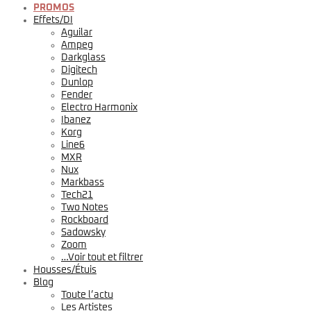
PROMOS
Effets/DI
Aguilar
Ampeg
Darkglass
Digitech
Dunlop
Fender
Electro Harmonix
Ibanez
Korg
Line6
MXR
Nux
Markbass
Tech21
Two Notes
Rockboard
Sadowsky
Zoom
…Voir tout et filtrer
Housses/Étuis
Blog
Toute l’actu
Les Artistes