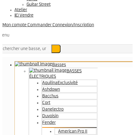
Guitar Street
Atelier
💶 Vendre
Mon compte
Commander
Connexion/Inscription
Menu
Basses
BASSES
ÉLECTRIQUES
Aquilina
Exclusivité
Ashdown
Bacchus
Cort
Danelectro
Duvoisin
Fender
American Pro II