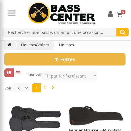
0
Menu
Housses/Valises
Housses
Filtres
Trier par
1
2
Voir:
Fender Housse FB405 Bass