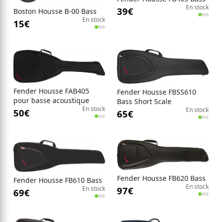
En stock
39
€
Boston Housse B-00 Bass
En stock
15
€
Fender Housse FAB405
Fender Housse FBSS610
pour basse acoustique
Bass Short Scale
En stock
En stock
50
€
65
€
Fender Housse FB620 Bass
Fender Housse FB610 Bass
En stock
En stock
97
€
69
€