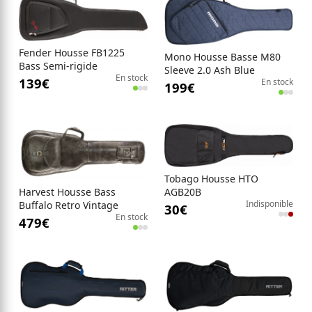
Fender Housse FB1225
Mono Housse Basse M80
Bass Semi-rigide
Sleeve 2.0 Ash Blue
En stock
139
€
En stock
199
€
Tobago Housse HTO
Harvest Housse Bass
AGB20B
Indisponible
Buffalo Retro Vintage
30
€
En stock
Crackle Brown
479
€