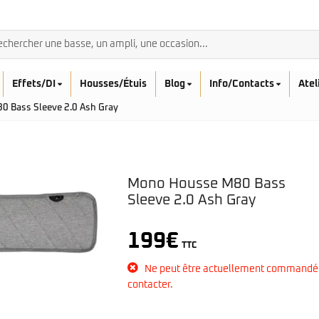
Effets/DI
Housses/Étuis
Blog
Info/Contacts
Atel
 Bass Sleeve 2.0 Ash Gray
Mono Housse M80 Bass
BASSES ACOUSTIQ
Sleeve 2.0 Ash Gray
Breedlove
Rickenbacker
Fender
199
€
Sadowsky
Furch
TTC
Sandberg
Guild
Ne peut être actuellement commandé
Sigma
Squier
contacter.
Takamine
Affinity
Serie Mini