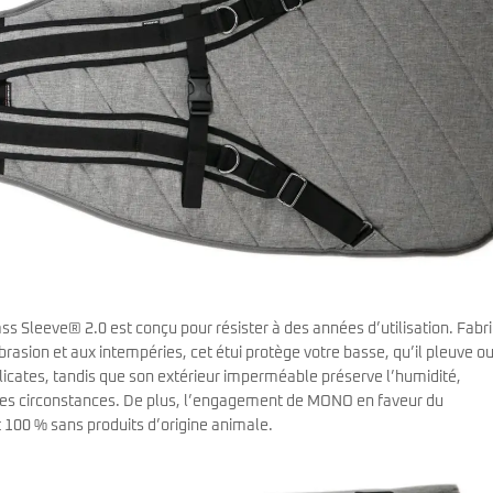
ass Sleeve® 2.0 est conçu pour résister à des années d’utilisation. Fabr
rasion et aux intempéries, cet étui protège votre basse, qu’il pleuve ou
élicates, tandis que son extérieur imperméable préserve l’humidité,
outes circonstances. De plus, l’engagement de MONO en faveur du
100 % sans produits d’origine animale.