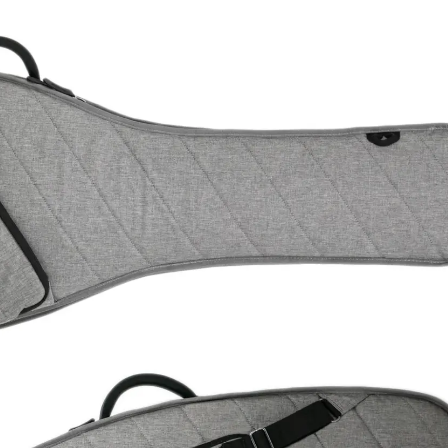
Classic Vibe Jazz Bass
Classic Vibe Precision
Classic Vibe Jaguar
Classic Vibe Mustang
BASSES UKULÉLÉS
Classic Vibe Telecaster
Paranormal
Cordoba
Sterling by Music Man
Fender
Kala
Série Stingray Short Scale
Ortega
Serie Stingray Ray2 Intro Series
Serie Stingray Ray4/5
Serie Stingray Ray24/25
Serie Stingray Ray34/35
Warwick / Rockbass
Yamaha
Serie BB
Serie TRB
Serie TRBX
Signature