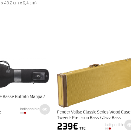
 x 43,2 cm x 6,4 cm)
Tobago Housse HTO AGB20B
30
€
Indisponi
TTC
alise Classic Series Wood Case
recision Bass / Jazz Bass
€
Indisponible
TTC