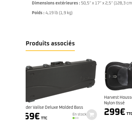
Dimensions extérieures :
50,5″ x 17″ x 2,5″ (128,3 cm
Poids :
4,19 lb (1,9 kg)
Produits associés
Harvest Housse Basse Buffalo Mappa /
Nylon tissé
 Bass
299
€
Indisponible
Fender V
TTC
n stock
Tweed- P
239