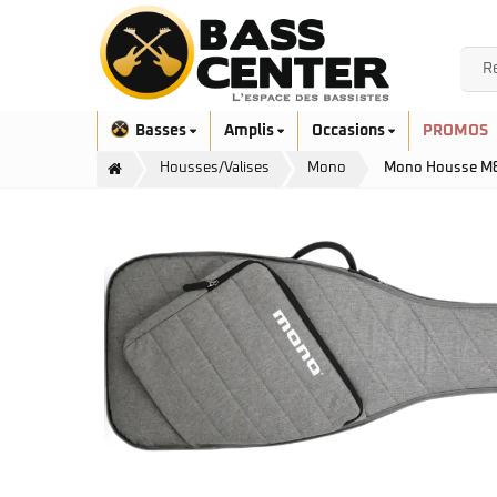
Basses
Amplis
Occasions
PROMOS
Housses/Valises
Mono
Mono Housse M80
Exclusivité
Aquilina
Höfner
Ashdown
Ibanez
Bacchus
Serie EHB
Cort
Serie SR
Danelectro
Serie SR Mezzo
Duvoisin
Serie Talman
Fender