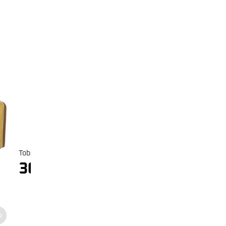
ble
Harvest Housse Bass Buffalo Retro
Vintage Crackle Brown
479
€
En stock
TTC