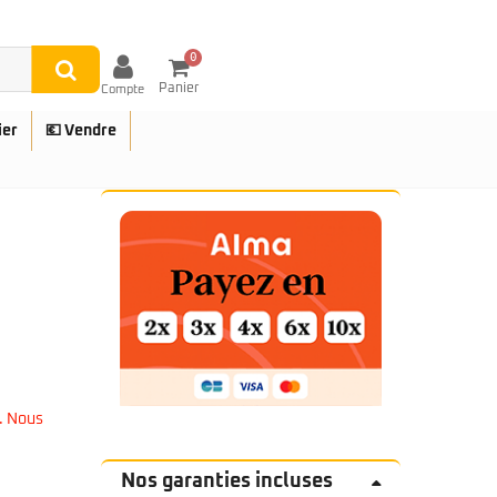
0
Panier
Compte
ier
💶 Vendre
UES
. Nous
Nos garanties incluses