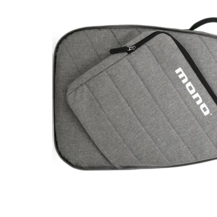
miKro
American Pro II
Contrebasse UB
Nouveau
American Pro Classic
Kala
American Ultra II
Lakland
American Vintage II
Marcus Miller Sire
Artist Series
Nouveau
Serie F10
Vintera III
Serie M2
Vintera II
Serie P5
Player II
Serie P7
Made in Japan
Nouveau
Serie U5
Standard
Serie V3
Gold Foil
Serie V5
Flight
Serie V7
Godin
Serie Z3
Guild
Serie Z7
Gretsch
Markbass
Exclusivité
GMR
Marleaux
Bassforce
Music Man
Hagstrom
Prodipe