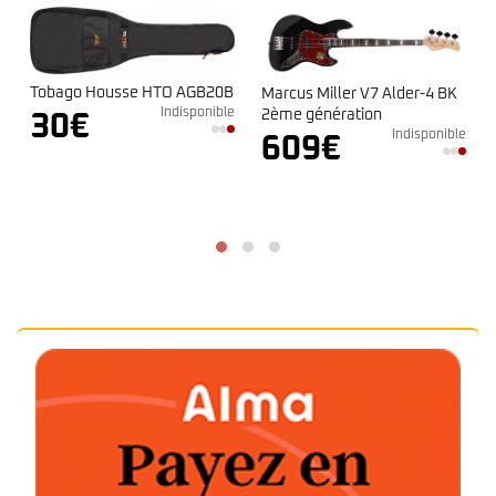
Tobago Housse HTO AGB20B
Marcus Miller V7 Alder-4 BK
Indisponible
2ème génération
30
€
Indisponible
609
€
e