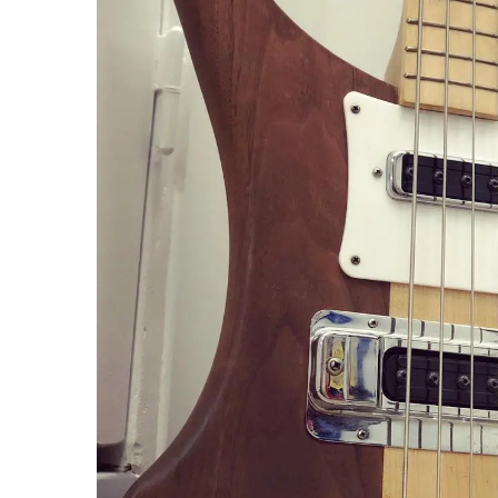
miKro
American Pro II
Contrebasse UB
Nouveau
American Pro Classic
Kala
American Ultra II
Lakland
American Vintage II
Marcus Miller Sire
Artist Series
Nouveau
Serie F10
Vintera III
Serie M2
Vintera II
Serie P5
Player II
Serie P7
Made in Japan
Nouveau
Serie U5
Standard
Serie V3
Gold Foil
Serie V5
Flight
Serie V7
Godin
Serie Z3
Guild
Serie Z7
Gretsch
Markbass
Exclusivité
GMR
Marleaux
Bassforce
Music Man
Hagstrom
Prodipe