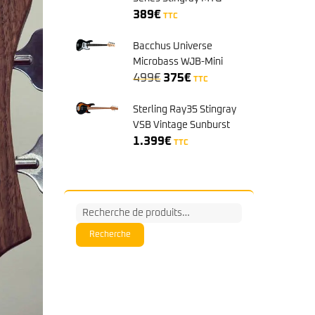
Misty Green
389
€
TTC
Bacchus Universe
Microbass WJB-Mini
Le
Le
Black
499
€
375
€
TTC
prix
prix
initial
actuel
Sterling Ray35 Stingray
était :
est :
VSB Vintage Sunburst
499€.
375€.
1.399
€
TTC
Recherche
pour :
Recherche