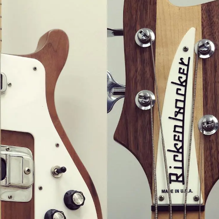
Classic Vibe Jazz Bass
Classic Vibe Precision
Classic Vibe Jaguar
Classic Vibe Mustang
BASSES UKULÉLÉS
Classic Vibe Telecaster
Paranormal
Cordoba
Sterling by Music Man
Fender
Kala
Série Stingray Short Scale
Ortega
Serie Stingray Ray2 Intro Series
Serie Stingray Ray4/5
Serie Stingray Ray24/25
Serie Stingray Ray34/35
Warwick / Rockbass
Yamaha
Serie BB
Serie TRB
Serie TRBX
Signature