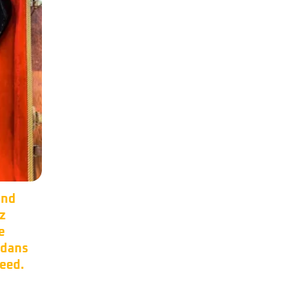
er
Occasion –
17
11
0s.
Steinberger XP2.
Mai
Mai
or et
Manche carbone,
micros EMG.Made in