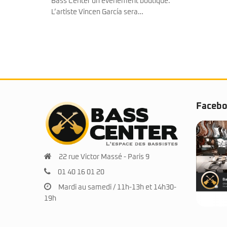
tique.
Faceb
22 rue Victor Massé - Paris 9
01 40 16 01 20
Mardi au samedi / 11h-13h et 14h30-
19h
© 2025 BassCenter.fr. Tous droits réservés.