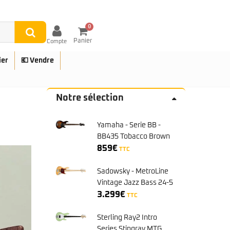
0
Panier
Compte
ier
💶 Vendre
Notre sélection
Yamaha - Serie BB -
UES
BB435 Tobacco Brown
Sunburst
859
€
TTC
Sadowsky - MetroLine
Vintage Jazz Bass 24-5
Ash Maple Natural
3.299
€
TTC
Satin
Sterling Ray2 Intro
Series Stingray MTG