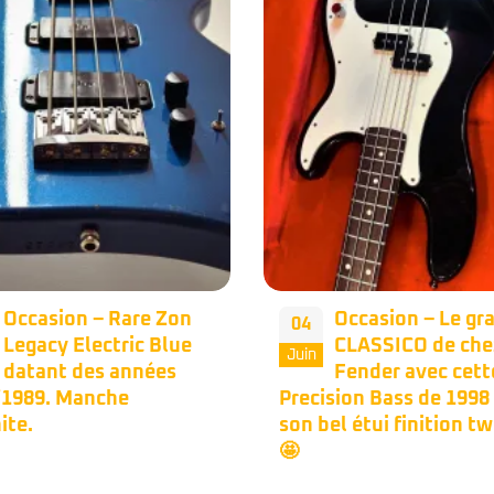
Occasion – Le grand
Occasion – Fend
17
CLASSICO de chez
Jazz Bass Plus ‘9
Mai
Fender avec cette
Micros Lace Sens
sion Bass de 1998 dans
préamp Kubicki.
el étui finition tweed.