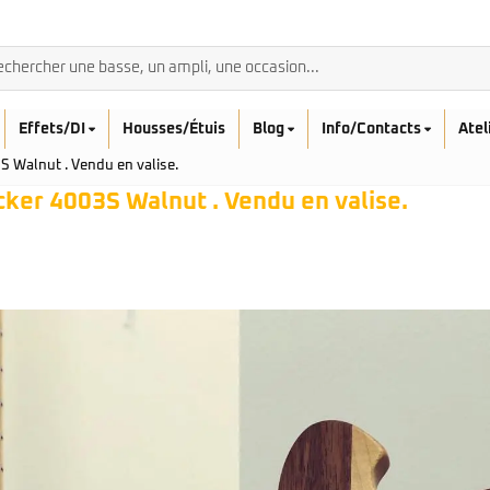
Effets/DI
Housses/Étuis
Blog
Info/Contacts
Atel
 Walnut . Vendu en valise.
ker 4003S Walnut . Vendu en valise.
BASSES ACOUSTIQ
Breedlove
Rickenbacker
Fender
Sadowsky
Furch
Sandberg
Guild
Sigma
Squier
Takamine
Affinity
Serie Mini