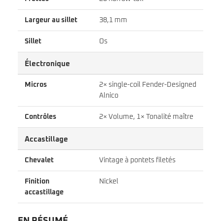
Largeur au sillet
38,1 mm
Sillet
Os
Électronique
Micros
2× single-coil Fender-Designed
Alnico
Contrôles
2× Volume, 1× Tonalité maître
Accastillage
Chevalet
Vintage à pontets filetés
Finition
Nickel
accastillage