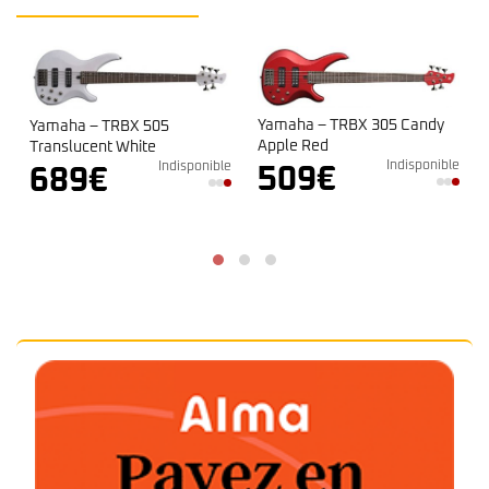
Yamaha – TRBX 305 Candy
Yamaha – TRBX 505
Apple Red
Translucent White
Indisponible
Indisponible
e
509
€
689
€