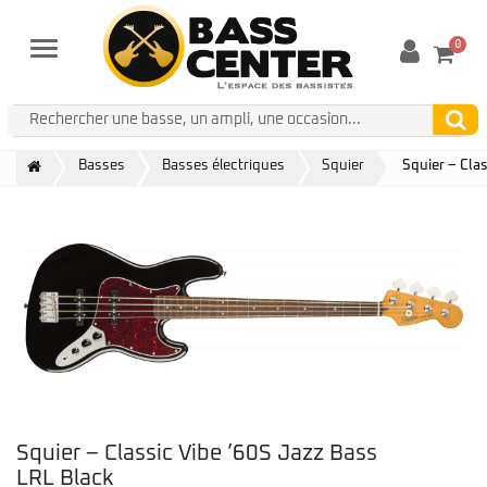
0
Menu
Basses
Basses électriques
Squier
Squier – Cla
Squier – Classic Vibe ’60S Jazz Bass
LRL Black