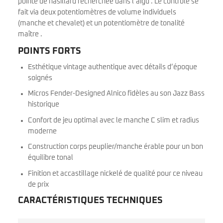
pointe de nasillard recherchée dans l’aigu . Le contrôle se
fait via deux potentiomètres de volume individuels
(manche et chevalet) et un potentiomètre de tonalité
maître .
POINTS FORTS
Esthétique vintage authentique avec détails d’époque
soignés
Micros Fender-Designed Alnico fidèles au son Jazz Bass
historique
Confort de jeu optimal avec le manche C slim et radius
moderne
Construction corps peuplier/manche érable pour un bon
équilibre tonal
Finition et accastillage nickelé de qualité pour ce niveau
de prix
CARACTÉRISTIQUES TECHNIQUES