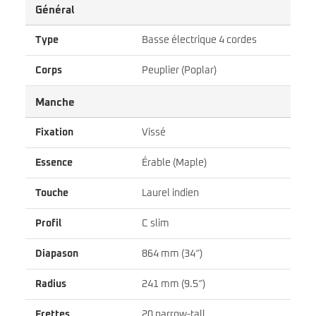
Général
Type
Basse électrique 4 cordes
Corps
Peuplier (Poplar)
Manche
Fixation
Vissé
Essence
Érable (Maple)
Touche
Laurel indien
Profil
C slim
Diapason
864 mm (34″)
Radius
241 mm (9.5″)
Frettes
20 narrow-tall